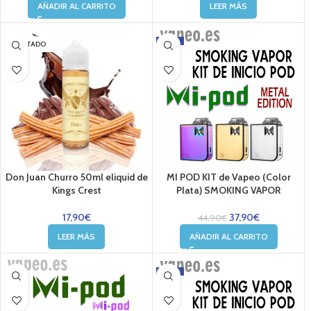
AÑADIR AL CARRITO
LEER MÁS
-16%
AGOTADO
Don Juan Churro 50ml eliquid de
MI POD KIT de Vapeo (Color
Kings Crest
Plata) SMOKING VAPOR
17,90
€
37,90
€
44,90
€
LEER MÁS
AÑADIR AL CARRITO
-16%