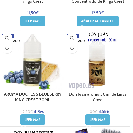
kings Crest
Concentrado de Kings Crest
11,50
€
12,50
€
LEER MÁS
AÑADIR AL CARRITO
-30%
-22%
AGOTADO
AGOTADO
AROMA DUCHESS BLUEBERRY
Don Juan aroma 30ml de kings
KING CREST 30ML
Crest
8,75
€
8,58
€
12,50
€
11,00
€
LEER MÁS
LEER MÁS