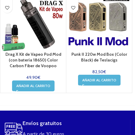
Drag X Kit de Vapeo Pod Mod
Punk II 220w Mod Box (Color
(con batería 18650) Color
Black) de Teslacigs
Carbon Fiber de Voopoo
82,50
€
49,90
€
AÑADIR AL CARRITO
AÑADIR AL CARRITO
....
Envíos gratuitos
A partir de 30 euros.