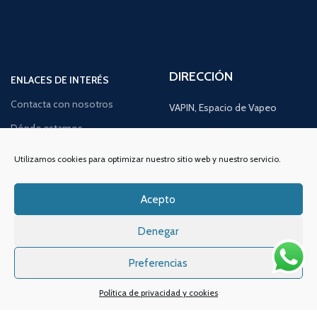
DIRECCIÓN
ENLACES DE INTERÉS
Contacta con nosotros
VAPIN, Espacio de Vapeo
Dónde estamos
C/Alameda de San Antón,
Quiénes somos
38, Bajo 2,
Utilizamos cookies para optimizar nuestro sitio web y nuestro servicio.
30205, Cartagena,
Noticias y consejos
Murcia
Acepto
Lo último en vapeo
Ofertas exclusivas
Atención al cliente:
L a V de 10
Denegar
a 14h y de 17 a 20h
Promociones especiales
Preferencias
TELÉFONO:
968 312 702
WATSSAPP:
601 30 58 28
Política de privacidad y cookies
Email:
info
@vapeo.es