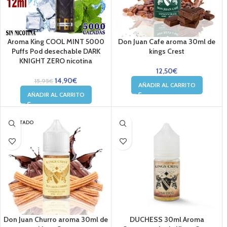
Aroma King COOL MINT 5000
Don Juan Cafe aroma 30ml de
Puffs Pod desechable DARK
kings Crest
KNIGHT ZERO nicotina
12,50
€
14,90
€
15,95
€
AÑADIR AL CARRITO
AÑADIR AL CARRITO
AGOTADO
Don Juan Churro aroma 30ml de
DUCHESS 30ml Aroma