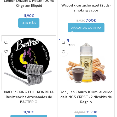
Lemon Drizzle & Pecan 100ml
Wi pod x cartucho azul (2uds)
Kingston Eliquid
smoking vapor
11,90
€
7,00
€
8,95
€
LEER MÁS
AÑADIR AL CARRITO
-8%
AGOTADO
MAD F*CKING FULL RDA RDTA
Don Juan Churro 100ml eliquido
Resistencias Artesanales de
de KINGS CREST +2 Nicokits de
BACTERIO
Regalo
11,90
€
21,90
€
23,90
€