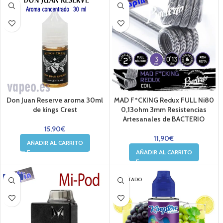
Don Juan Reserve aroma 30ml
MAD F*CKING Redux FULL Ni80
de kings Crest
0,13ohm 3mm Resistencias
Artesanales de BACTERIO
15,90
€
11,90
€
AÑADIR AL CARRITO
AÑADIR AL CARRITO
-16%
AGOTADO