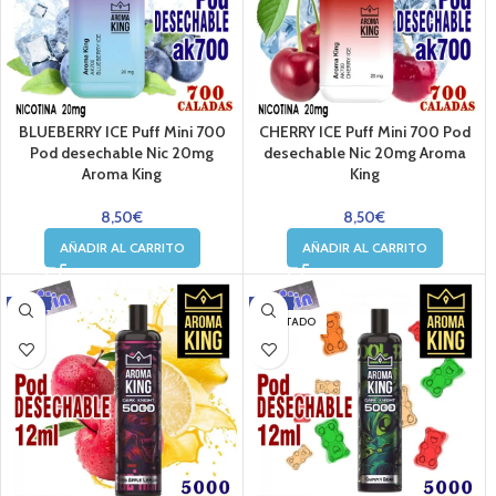
BLUEBERRY ICE Puff Mini 700
CHERRY ICE Puff Mini 700 Pod
Pod desechable Nic 20mg
desechable Nic 20mg Aroma
Aroma King
King
8,50
€
8,50
€
AÑADIR AL CARRITO
AÑADIR AL CARRITO
-22%
-7%
AGOTADO