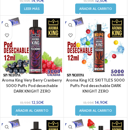
14,90
€
12,50
€
15,95
€
15,95
€
LEER MÁS
AÑADIR AL CARRITO
-22%
-7%
Aroma King Very Berry Cranberry
Aroma King ICE SKITTLES 5000
5000 Puffs Pod desechable
Puffs Pod desechable DARK
DARK KNIGHT ZERO
KNIGHT ZERO
12,50
€
14,90
€
15,95
€
15,95
€
AÑADIR AL CARRITO
AÑADIR AL CARRITO
-22%
-7%