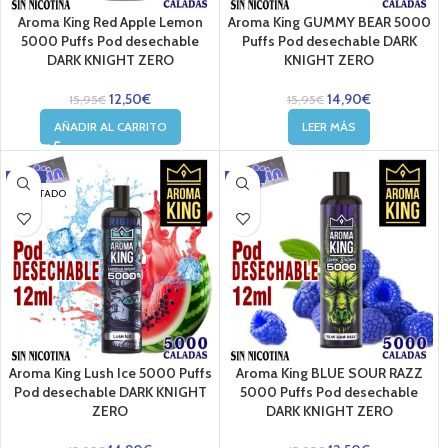
Aroma King Red Apple Lemon
Aroma King GUMMY BEAR 5000
5000 Puffs Pod desechable
Puffs Pod desechable DARK
DARK KNIGHT ZERO
KNIGHT ZERO
12,50
€
14,90
€
15,95
€
15,95
€
AÑADIR AL CARRITO
LEER MÁS
-7%
-22%
AGOTADO
Aroma King Lush Ice 5000 Puffs
Aroma King BLUE SOUR RAZZ
Pod desechable DARK KNIGHT
5000 Puffs Pod desechable
ZERO
DARK KNIGHT ZERO