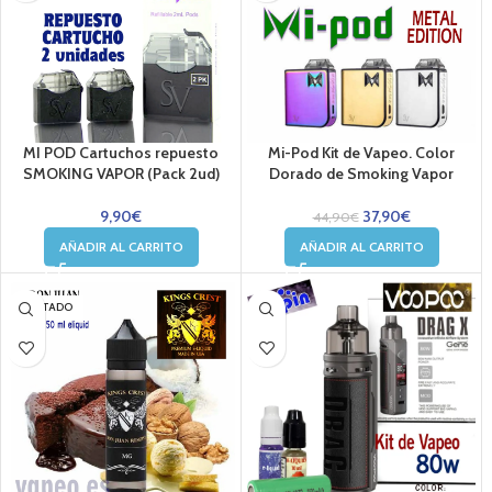
MI POD Cartuchos repuesto
Mi-Pod Kit de Vapeo. Color
SMOKING VAPOR (Pack 2ud)
Dorado de Smoking Vapor
9,90
€
37,90
€
44,90
€
AÑADIR AL CARRITO
AÑADIR AL CARRITO
AGOTADO