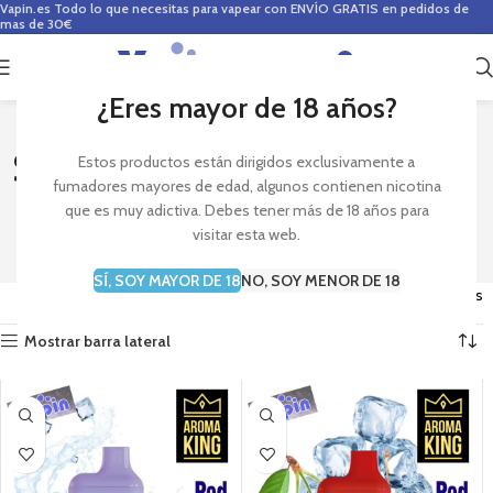
Vapin.es
Todo lo que necesitas para vapear con ENVÍO GRATIS en pedidos de
mas de 30€
0
0,00
€
¿Eres mayor de 18 años?
Search Results for: AROMA
Estos productos están dirigidos exclusivamente a
fumadores mayores de edad, algunos contienen nicotina
KING
que es muy adictiva. Debes tener más de 18 años para
visitar esta web.
SÍ, SOY MAYOR DE 18
NO, SOY MENOR DE 18
Mostrando los 44 resultados
Mostrar barra lateral