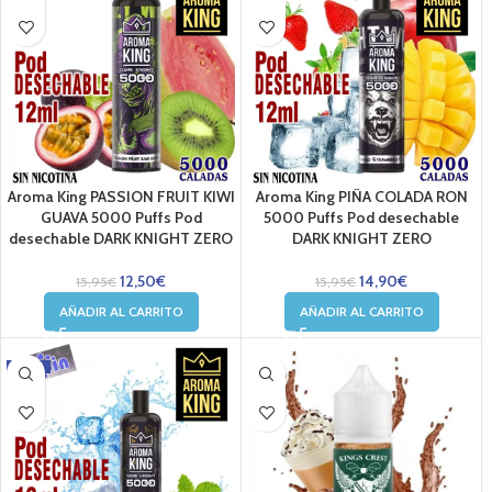
Aroma King PASSION FRUIT KIWI
Aroma King PIÑA COLADA RON
GUAVA 5000 Puffs Pod
5000 Puffs Pod desechable
desechable DARK KNIGHT ZERO
DARK KNIGHT ZERO
12,50
€
14,90
€
15,95
€
15,95
€
AÑADIR AL CARRITO
AÑADIR AL CARRITO
-7%