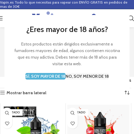
Vapin.es
Todo lo que necesitas para vapear con ENVÍO GRATIS en pedidos de
mas de 30€
0
0,00
€
¿Eres mayor de 18 años?
Search Results for: adams
Estos productos están dirigidos exclusivamente a
fumadores mayores de edad, algunos contienen nicotina
family
que es muy adictiva. Debes tener más de 18 años para
visitar esta web.
SÍ, SOY MAYOR DE 18
NO, SOY MENOR DE 18
Mostrando los 2 resultados
Mostrar barra lateral
AGOTADO
AGOTADO