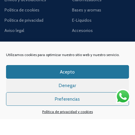
Política de cookies
Bases y aromas
Política de privacidad
E-Líquidos
Aviso legal
Accesorios
Utilizamos cookies para optimizar nuestro sitio web y nuestro servicio.
Acepto
DIRECCIÓN
ENLACES DE INTERÉS
Denegar
Contacta con nosotros
VAPIN, Espacio de Vapeo
Dónde estamos
Preferencias
C/Alameda de San Antón,
Quiénes somos
38, Bajo 2,
Política de privacidad y cookies
30205, Cartagena,
Noticias y consejos
Murcia
Lo último en vapeo