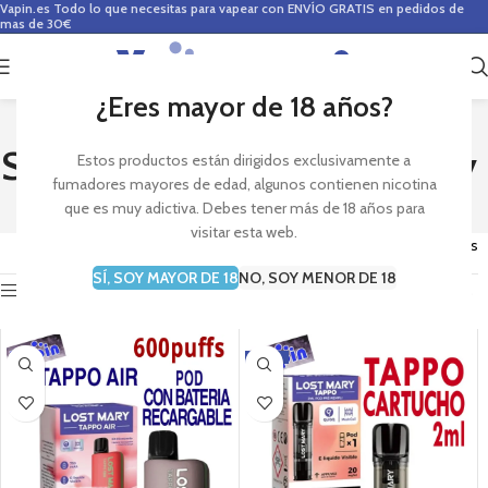
Vapin.es
Todo lo que necesitas para vapear con ENVÍO GRATIS en pedidos de
mas de 30€
0
0,00
€
¿Eres mayor de 18 años?
Search Results for: lost mary
Estos productos están dirigidos exclusivamente a
fumadores mayores de edad, algunos contienen nicotina
que es muy adictiva. Debes tener más de 18 años para
visitar esta web.
Mostrando los 12 resultados
SÍ, SOY MAYOR DE 18
NO, SOY MENOR DE 18
Mostrar barra lateral
-12%