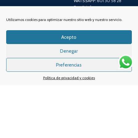
WATSSAPP:
601 30 58 28
Email:
info
@vapeo.es
Utilizamos cookies para optimizar nuestro sitio web y nuestro servicio.
Acepto
Denegar
Preferencias
Política de privacidad y cookies
Sistemas de pagos
Sistema de envío
Nuestras redes sociales: