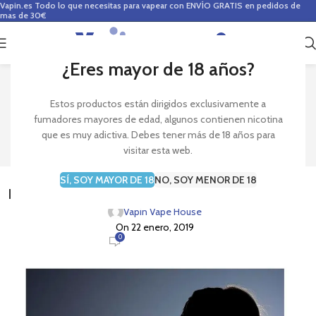
Vapin.es
Todo lo que necesitas para vapear con ENVÍO GRATIS en pedidos de
mas de 30€
0
0,00
€
¿Eres mayor de 18 años?
Blog
Estos productos están dirigidos exclusivamente a
fumadores mayores de edad, algunos contienen nicotina
Inicio
Curiosidades
que es muy adictiva. Debes tener más de 18 años para
visitar esta web.
CURIOSIDADES
SÍ, SOY MAYOR DE 18
NO, SOY MENOR DE 18
Preguntas frecuentes acerca de ¿qué es vapear?
Vapin Vape House
On 22 enero, 2019
0