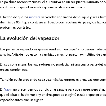
En palabras menos técnicas, el
e-liquid va en un recipiente llamado boo
en el caso de que el vapeador quiera nicotina en su mezcla.
El hecho de que los
nicokits
se vendan separados del e-liquid y seas tú 
de más de 10ml que contuvieran líquido con nicotina. Así pues, los fabri
problemas con la ley.
La evolución del vapeador
Los primeros vapeadores que se vendieron en España no tienen nada que
amplio. A día de hoy esto ha cambiado mucho, pues, hay multitud de va
En sus comienzos, los vapeadores no producían ni una cuarta parte de
en sus comienzos.
También están creciendo cada vez más, las empresas y marcas que come
En
Vapin
no pretendemos condicionar a nadie para que vapee, pero sí qu
que el tabaco, huele mejor y encima puedes elegir tú el sabor que quiere
vapeador antes que un cigarro.