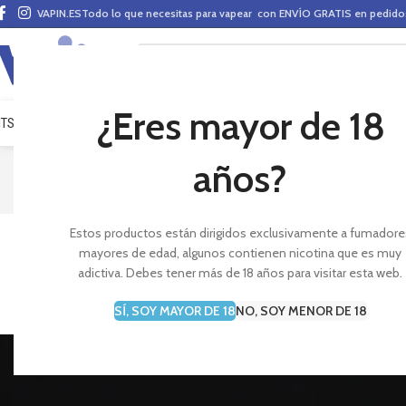
VAPIN.ES
Todo lo que necesitas para vapear con ENVÍO GRATIS en pedid
¿Eres mayor de 18
ITS VAPEO
PODS
MODS
CLAROMIZADORES
BASES Y AROMAS (ALQUIMIA)
E-LÍ
años?
Estos productos están dirigidos exclusivamente a fumadore
¿Qué es
mayores de edad, algunos contienen nicotina que es muy
adictiva. Debes tener más de 18 años para visitar esta web.
SÍ, SOY MAYOR DE 18
NO, SOY MENOR DE 18