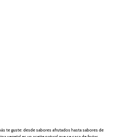
 más te guste: desde sabores afrutados hasta sabores de
rina vegetal es un aceite natural que se saca de frutas