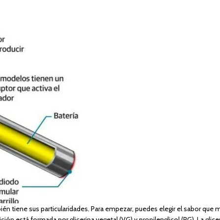
bién tiene sus particularidades. Para empezar, puedes elegir el sabor que
ción está formada por glicerina vegetal (VG) y propilenglicol (PG). La glice