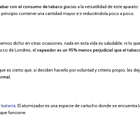
cabar con el consumo de tabaco
gracias a la versatilidad de este aparato
al principio contener una cantidad mayor e ir reduciéndola poco a poco.
hemos dicho en otras ocasiones, nada en esta vida es saludable, ni lo q
bacco de Londres, el
vapeador es un 95% menos perjudicial que el tabac
e es cierto que, si deciden hacerlo por voluntad y criterio propio, les d
ormal
.
y
batería
. El atomizador es una especie de cartucho donde se encuentra la 
a que funcione.