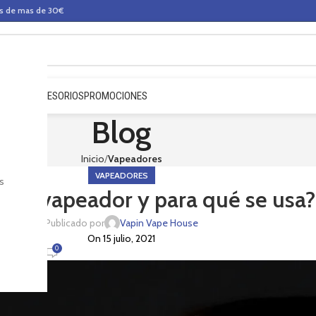
os de mas de 30€
QUIDOS
ACCESORIOS
PROMOCIONES
Blog
Inicio
Vapeadores
VAPEADORES
s
 un vapeador y para qué se usa?
Publicado por
Vapin Vape House
On 15 julio, 2021
0