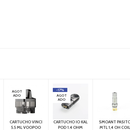
-17%
AGOT
ADO
AGOT
ADO
CARTUCHO VINCI
CARTUCHO IO KAL
SMOANT PASIT
5.5 ML VOOPOO
POD 1.4 OHM
MTL 1,4 OH COI