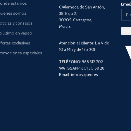
ónde estamos
Email 
C/Alameda de San Antón,
uiénes somos
38, Bajo 2,
30205, Cartagena,
oticias y consejos
Murcia
o último en vapeo
fertas exclusivas
Atención al cliente:
L a V de
10 a 14h y de 17 a 20h
romociones especiales
TELÉFONO:
968 312 702
WATSSAPP:
601 30 58 28
Email:
info
@vapeo.es