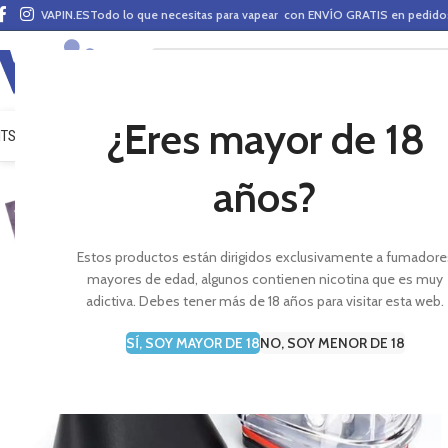
VAPIN.ES
Todo lo que necesitas para vapear con ENVÍO GRATIS en pedid
¿Eres mayor de 18
ITS VAPEO
PODS
MODS
CLAROMIZADORES
BASES Y AROMAS (ALQUIMIA)
E-LÍ
años?
Estos productos están dirigidos exclusivamente a fumadore
mayores de edad, algunos contienen nicotina que es muy
adictiva. Debes tener más de 18 años para visitar esta web.
SÍ, SOY MAYOR DE 18
NO, SOY MENOR DE 18