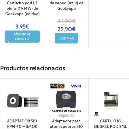
Cartucho pod 1,2
de vapeo (Azul) de
ohms (11-14W) de
Geekvape
Geekvape (unidad)
34,90
€
3,95
€
29,90
€
AÑADIR AL
LEER MÁS
CARRITO
Productos relacionados
ADAPTADOR 510
Adaptador para
CARTUCHO
RPM 40 – SMOK
atomizadores 510
DEGREE POD 2ML