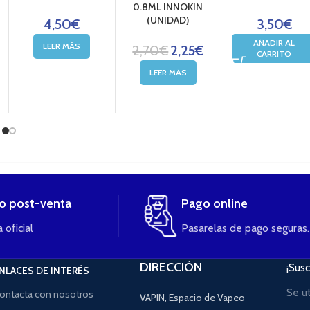
0.8ML INNOKIN
(UNIDAD)
4,50
€
3,50
€
AÑADIR AL
LEER MÁS
2,70
€
2,25
€
CARRITO
LEER MÁS
io post-venta
Pago online
 oficial
Pasarelas de pago seguras.
DIRECCIÓN
¡Susc
NLACES DE INTERÉS
Se u
ontacta con nosotros
VAPIN, Espacio de Vapeo