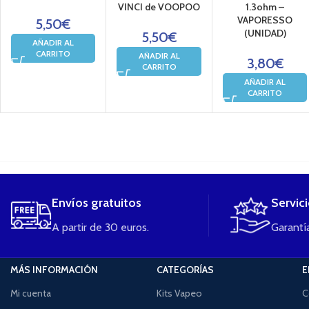
VINCI de VOOPOO
1.3ohm –
VAPORESSO
5,50
€
(UNIDAD)
5,50
€
AÑADIR AL
CARRITO
AÑADIR AL
3,80
€
CARRITO
AÑADIR AL
CARRITO
....
Envíos gratuitos
Servic
A partir de 30 euros.
Garantía
MÁS INFORMACIÓN
CATEGORÍAS
E
Mi cuenta
Kits Vapeo
C