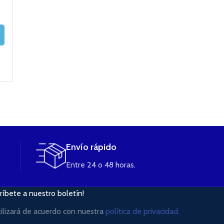
– UWELL (UNIDAD)
0.6ohm – SMOK
9,95
€
4,00
€
3,75
€
8,50
€
LEER MÁS
AÑADIR AL
AÑADIR AL
CARRITO
CARRITO
Envío rápido
Entre 24 o 48 horas.
ríbete a nuestro boletín!
tilizará de acuerdo con nuestra
política de privacidad.