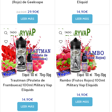
(Rojo) de Geekvape
Eliquid
29,90
€
14,90
€
34,90
€
LEER MÁS
LEER MÁS
AGOTADO
AGOTADO
Trautman (Piruleta de
Rambo (Frutos Rojos) 100ml
Frambuesa) 100ml Military Vap
Military Vap Eliquids
Eliquids
14,90
€
14,90
€
LEER MÁS
LEER MÁS