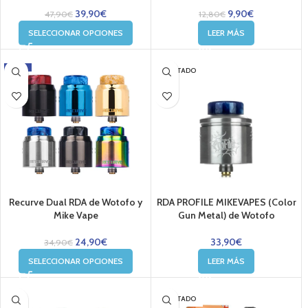
39,90
€
9,90
€
47,90
€
12,80
€
SELECCIONAR OPCIONES
LEER MÁS
-29%
AGOTADO
Recurve Dual RDA de Wotofo y
RDA PROFILE MIKEVAPES (Color
Mike Vape
Gun Metal) de Wotofo
24,90
€
33,90
€
34,90
€
SELECCIONAR OPCIONES
LEER MÁS
AGOTADO