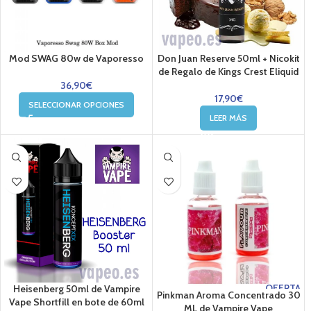
Mod SWAG 80w de Vaporesso
Don Juan Reserve 50ml + Nicokit
de Regalo de Kings Crest Eliquid
36,90
€
17,90
€
SELECCIONAR OPCIONES
LEER MÁS
OFERTA
Heisenberg 50ml de Vampire
Pinkman Aroma Concentrado 30
Vape Shortfill en bote de 60ml
ML de Vampire Vape