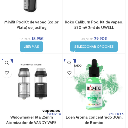
Minifit Pod Kit de vapeo (color
Koko Caliburn Pod. Kit de vapeo.
Plata) de Justfog
520mA 2ml de UWELL
18,95
€
29,90
€
19,90
€
35,90
€
LEER MÁS
SELECCIONAR OPCIONES
-17%
-23%
AGOTADO
OFERTA
OFERTA
Widowmaker Rta 25mm
Edén Aroma concentrado 30ml
Atomizador de VANDY VAPE
de Bombo