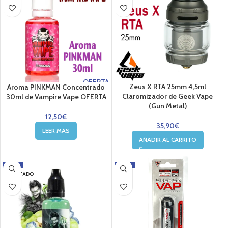
OFERTA
Zeus X RTA 25mm 4,5ml
Aroma PINKMAN Concentrado
Claromizador de Geek Vape
30ml de Vampire Vape OFERTA
(Gun Metal)
12,50
€
35,90
€
LEER MÁS
AÑADIR AL CARRITO
-38%
-22%
AGOTADO