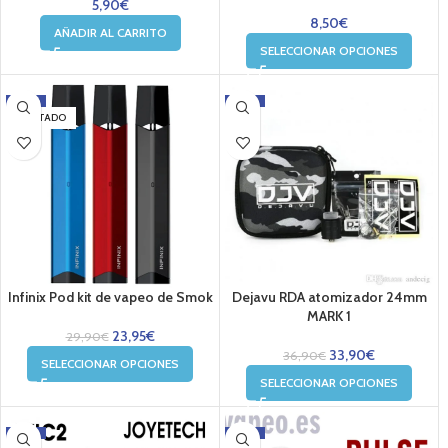
5,90
€
8,50
€
AÑADIR AL CARRITO
SELECCIONAR OPCIONES
-20%
-8%
AGOTADO
Infinix Pod kit de vapeo de Smok
Dejavu RDA atomizador 24mm
MARK 1
23,95
€
29,90
€
33,90
€
36,90
€
SELECCIONAR OPCIONES
SELECCIONAR OPCIONES
-29%
-16%