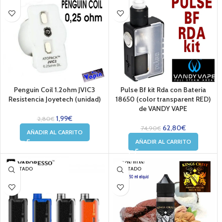
Penguin Coil 1.2ohm JVIC3
Pulse Bf kit Rda con Bateria
Resistencia Joyetech (unidad)
18650 (color transparent RED)
de VANDY VAPE
1,99
€
2,80
€
62,80
€
74,90
€
AÑADIR AL CARRITO
AÑADIR AL CARRITO
AGOTADO
AGOTADO