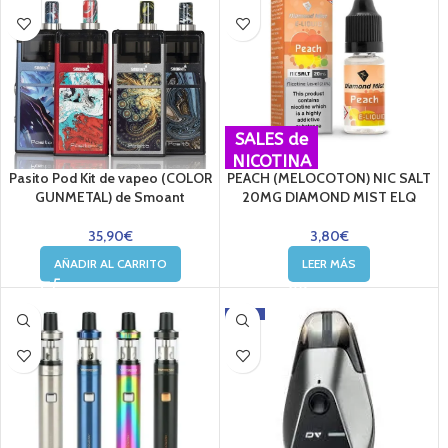
SALES de
NICOTINA
Pasito Pod Kit de vapeo (COLOR
PEACH (MELOCOTON) NIC SALT
GUNMETAL) de Smoant
20MG DIAMOND MIST ELQ
35,90
€
3,80
€
AÑADIR AL CARRITO
LEER MÁS
-24%