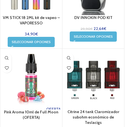
VM STICK 18 2ML kit de vapeo –
DV INNOKIN POD KIT
VAPORESSO
22,64
€
29,90
€
34,90
€
SELECCIONAR OPCIONES
SELECCIONAR OPCIONES
OFERTA
Citrine 24 tank Claromizador
Pink Aroma 10ml de Full Moon
subohm económico de
(OFERTA)
Teslacigs