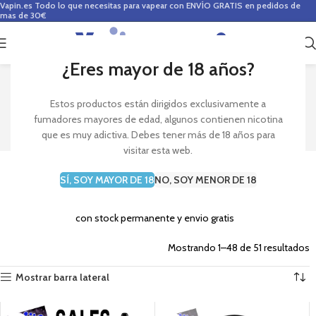
Vapin.es
Todo lo que necesitas para vapear con ENVÍO GRATIS en pedidos de
mas de 30€
0
0,00
€
¿Eres mayor de 18 años?
OUTLET OFERTAS
Estos productos están dirigidos exclusivamente a
fumadores mayores de edad, algunos contienen nicotina
que es muy adictiva. Debes tener más de 18 años para
visitar esta web.
Ofertas Especiales y Descuentos
SÍ, SOY MAYOR DE 18
NO, SOY MENOR DE 18
en muchos de nuestros articulos de vapeo
con stock permanente y envio gratis
Mostrando 1–48 de 51 resultados
Mostrar barra lateral