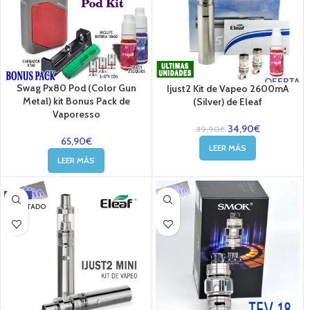
OFERTA
Swag Px80 Pod (Color Gun
Ijust2 Kit de Vapeo 2600mA
Metal) kit Bonus Pack de
(Silver) de Eleaf
Vaporesso
34,90
€
39,90
€
65,90
€
LEER MÁS
LEER MÁS
-19%
AGOTADO