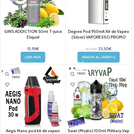
GINS ADDICTION 50ml T-juice
Degree Pod 950mA Kit de Vapeo
Eliquid
(Silver) VAPORESSO PROMO
15,95
€
33,50
€
41,90
€
LEER MÁS
AÑADIR AL CARRITO
-14%
AGOTADO
AGOTADO
Aegis Nano pod kit de vapeo
Swat (Mojito) 100ml Military Vap