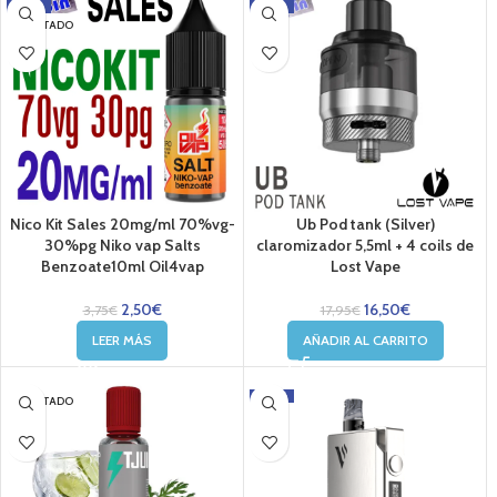
-33%
-8%
AGOTADO
Nico Kit Sales 20mg/ml 70%vg-
Ub Pod tank (Silver)
30%pg Niko vap Salts
claromizador 5,5ml + 4 coils de
Benzoate10ml Oil4vap
Lost Vape
2,50
€
16,50
€
3,75
€
17,95
€
LEER MÁS
AÑADIR AL CARRITO
-20%
AGOTADO