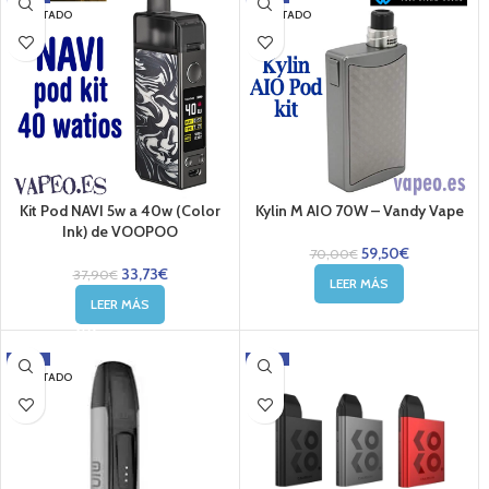
AGOTADO
AGOTADO
Kit Pod NAVI 5w a 40w (Color
Kylin M AIO 70W – Vandy Vape
Ink) de VOOPOO
59,50
€
70,00
€
33,73
€
37,90
€
LEER MÁS
LEER MÁS
-5%
-17%
AGOTADO