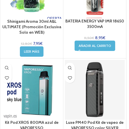
OFERTA
BATERIA ENERGY VAP IMR 18650
Shinigami Aroma 30ml A&L
3500mA
ULTIMATE (Promoción Exclusiva
Solo en WEB)
8,95
€
11,50
€
7,95
€
12,80
€
AÑADIR AL CARRITO
LEER MÁS
Kit Pod XROS 800MA azul de
Luxe PM40 Pod Kit de vapeo de
VAPORESSO
VAPORESSO color SILVER