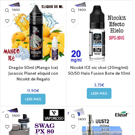
AGOTADO
AGOTADO
Dragón 50ml (Mango Ice)
Nicokit ICE nic shot (20mg/ml)
Jurassic Planet eliquid con
50/50 Halo Fusion Bote de 10ml
Nicokit de Regalo
3,75
€
11,90
€
LEER MÁS
LEER MÁS
-13%
AGOTADO
AGOTADO