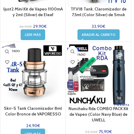
Ijust2 Mini Kit de Vapeo 1100mA
TFV18 Tank. Claromizador de
y 2ml (Silver) de Eleaf
7.5ml (Color Silver) de Smok
29,90
€
33,90
€
36,90
€
LEER MÁS
AÑADIR AL CARRITO
-19%
AGOTADO
AGOTADO
OFERTA
Skrr-S Tank Claromizador 8ml
Nunchaku Rda COMBO PACK Kit
Color Bronce de VAPORESSO
de Vapeo (Color Navy Blue) de
UWELL
24,90
€
75,90
€
93,90
€
LEER MÁS