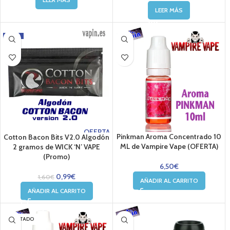
LEER MÁS
-38%
OFERTA
Pinkman Aroma Concentrado 10
Cotton Bacon Bits V2.0 Algodón
ML de Vampire Vape (OFERTA)
2 gramos de WICK ‘N’ VAPE
(Promo)
6,50
€
0,99
€
1,60
€
AÑADIR AL CARRITO
AÑADIR AL CARRITO
AGOTADO