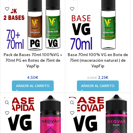
Pack de Bases 70ml 100%VG +
Base 70ml 100% VG en Bote de
70ml PG en Botes de 75ml de
75ml (maceración natural ) de
VapFip
VapFip
4,50
€
2,25
€
2,50
€
AÑADIR AL CARRITO
AÑADIR AL CARRITO