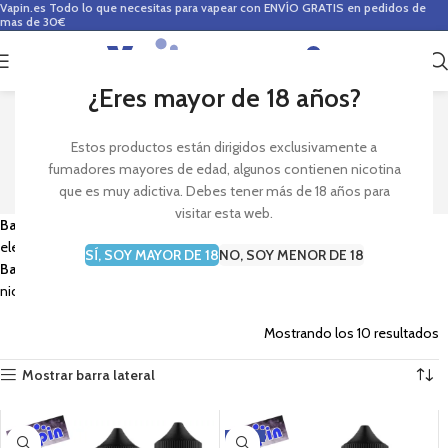
Vapin.es
Todo lo que necesitas para vapear con ENVÍO GRATIS en pedidos de
mas de 30€
0
0,00
€
¿Eres mayor de 18 años?
BASES ALQUIMIA 80ml
Estos productos están dirigidos exclusivamente a
fumadores mayores de edad, algunos contienen nicotina
que es muy adictiva. Debes tener más de 18 años para
visitar esta web.
Bases Alquimia
de PG/VG para
hacer tu propio eliquid
para cigarrillo
electrónico
SÍ, SOY MAYOR DE 18
NO, SOY MENOR DE 18
Base en Tamaño de 80ml
en Botes de 120ml para añadir aroma y
nicotina
Mostrando los 10 resultados
Mostrar barra lateral
-10%