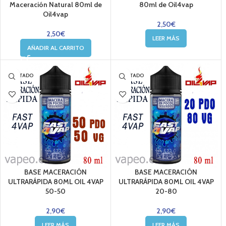
Maceración Natural 80ml de
80ml de Oil4vap
Oil4vap
2,50
€
2,50
€
LEER MÁS
AÑADIR AL CARRITO
AGOTADO
AGOTADO
BASE MACERACIÓN
BASE MACERACIÓN
ULTRARÁPIDA 80ML OIL 4VAP
ULTRARÁPIDA 80ML OIL 4VAP
50-50
20-80
2,90
€
2,90
€
LEER MÁS
LEER MÁS