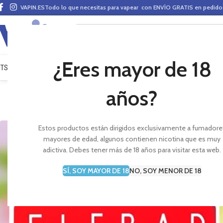
VAPIN.ES
Todo lo que necesitas para vapear con ENVÍO GRATIS en pedid
¿Eres mayor de 18
ITS VAPEO
PODS
MODS
CLAROMIZADORES
BASES Y AROMAS (ALQUIMIA)
E-LÍ
años?
Amplia variedad 
Estos productos están dirigidos exclusivamente a fumadore
mayores de edad, algunos contienen nicotina que es muy
adictiva. Debes tener más de 18 años para visitar esta web.
SÍ, SOY MAYOR DE 18
NO, SOY MENOR DE 18