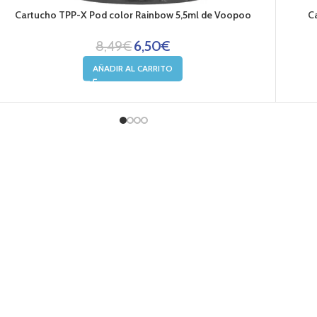
Xros 4 Mini Kit de vapeo 1000mA 2ml (color Champagne
Xros
Gold) de Vaporesso + liquido de 25ml
23,90
€
AÑADIR AL CARRITO