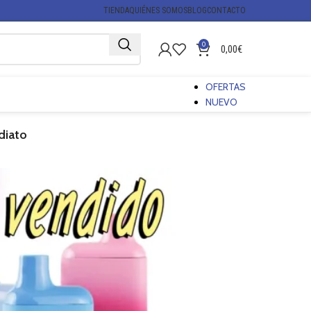
TIENDA
QUIÉNES SOMOS
BLOG
CONTACTO
0
0,00
€
OFERTAS
NUEVO
diato