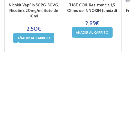
Nicokit VapFip 50PG-50VG.
T18E COIL Resistencia 1,5
Nicotina 20mg/ml Bote de
Ohms de INNOKIN (unidad)
Fr
10ml
2,95
€
2,50
€
AÑADIR AL CARRITO
AÑADIR AL CARRITO