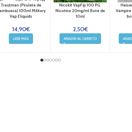
Trautman (Piruleta de
Nicokit VapFip 100 PG.
Heise
ambuesa) 100ml Military
Nicotina 20mg/ml Bote de
Vampire 
Vap Eliquids
10ml
bo
14,90
€
2,50
€
LEER MÁS
AÑADIR AL CARRITO
AÑAD