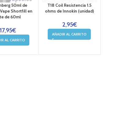
nberg 50ml de
T18 Coil Resistencia 1.5
Nico Kit Sale
Vape Shortfill en
ohms de Innokin (unidad)
70%vg-30%pg 
te de 60ml
Salts Benzo
Oil4va
2,95
€
17,95
€
AÑADIR AL CARRITO
3,75
€
2
IR AL CARRITO
LEER M