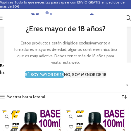
Vapin.es
Todo lo que necesitas para vapear con ENVÍO GRATIS en pedidos de
mas de 30€
0
0,00
€
¿Eres mayor de 18 años?
BASES ALQUIMIA 100ml
Estos productos están dirigidos exclusivamente a
fumadores mayores de edad, algunos contienen nicotina
que es muy adictiva. Debes tener más de 18 años para
visitar esta web.
Base con glicerina vegetal y propilenglicol para mezclar con aromas y
hacer tus propios e-líquidos para vapeo.
SÍ, SOY MAYOR DE 18
NO, SOY MENOR DE 18
Mostrando los 3 resultados
Mostrar barra lateral
AGOTADO