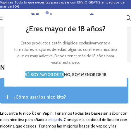
Vapin.es
Todo lo que necesitas para vapear con ENVÍO GRATIS en pedidos de
mas de 30€
0
0,00
€
¿Eres mayor de 18 años?
NICO KITS
Estos productos están dirigidos exclusivamente a
fumadores mayores de edad, algunos contienen nicotina
que es muy adictiva. Debes tener más de 18 años para
visitar esta web.
Nico kits
SÍ, SOY MAYOR DE 18
NO, SOY MENOR DE 18
¿Qué son los nico kits?
¿Cómo usar los nico kits?
Encuentra tu nico kit en
Vapin
. Tenemos
todas las bases
sin sabor con
o sin nicotina para añadir a
eliquids
. Consigue la cantidad de líquido con
nicotina que desees. Tenemos las mejores bases de vapeo y las