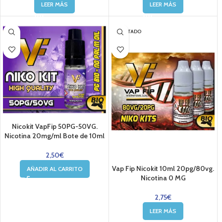
LEER MÁS
LEER MÁS
AGOTADO
Nicokit VapFip 50PG-50VG.
Nicotina 20mg/ml Bote de 10ml
2,50
€
Vap Fip Nicokit 10ml 20pg/80vg.
AÑADIR AL CARRITO
Nicotina 0 MG
2,75
€
LEER MÁS