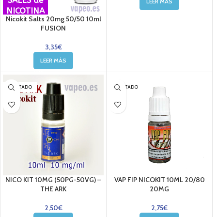
LEER MÁS
NICOTINA
Nicokit Salts 20mg 50/50 10ml
FUSION
3,35
€
LEER MÁS
AGOTADO
AGOTADO
NICO KIT 10MG (50PG-50VG) –
VAP FIP NICOKIT 10ML 20/80
THE ARK
20MG
2,50
€
2,75
€