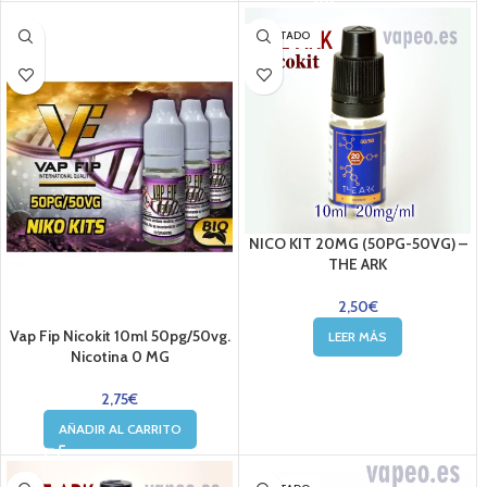
AGOTADO
NICO KIT 20MG (50PG-50VG) –
THE ARK
2,50
€
Vap Fip Nicokit 10ml 50pg/50vg.
LEER MÁS
Nicotina 0 MG
2,75
€
AÑADIR AL CARRITO