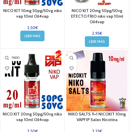
NICO KIT 10mg 50pg/50vg niko
NICO KIT 20mg 50pg/50vg
vap 10ml Oil4vap
EFECTO FRIO niko vap 10ml
Oil4vap
2,50
€
2,95
€
LEER MÁS
LEER MÁS
AGOTADO
NICO KIT 20mg 50pg/50vg niko
NIKO SALTS 9+1 NICOKIT 10mg
vap 10ml Oil4vap
VAPFIP Sales Nicotina
2,50
€
3,25
€