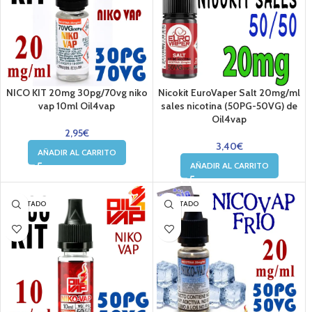
NICO KIT 20mg 30pg/70vg niko
Nicokit EuroVaper Salt 20mg/ml
vap 10ml Oil4vap
sales nicotina (50PG-50VG) de
Oil4vap
2,95
€
3,40
€
AÑADIR AL CARRITO
AÑADIR AL CARRITO
AGOTADO
AGOTADO