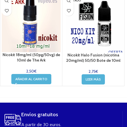
AGOTADO
OFERTA
Nicokit 18mg/ml (50pg/50vg) de
Nicokit Halo Fusion (nicotina
10ml de The Ark
20mg/ml) 50/50 Bote de 10ml
2,50
€
2,75
€
AÑADIR AL CARRITO
LEER MÁS
....
Envíos gratuitos
A partir de 30 euros.