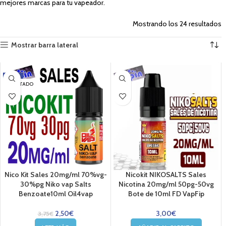
mejores marcas para tu vapeador.
Mostrando los 24 resultados
Mostrar barra lateral
-33%
AGOTADO
Nico Kit Sales 20mg/ml 70%vg-
Nicokit NIKOSALTS Sales
30%pg Niko vap Salts
Nicotina 20mg/ml 50pg-50vg
Benzoate10ml Oil4vap
Bote de 10ml FD VapFip
2,50
€
3,00
€
3,75
€