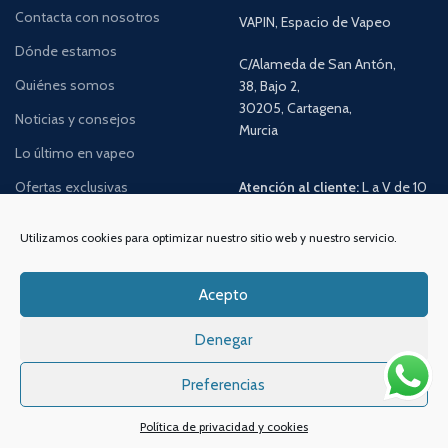
Contacta con nosotros
VAPIN, Espacio de Vapeo
Dónde estamos
C/Alameda de San Antón,
Quiénes somos
38, Bajo 2,
30205, Cartagena,
Noticias y consejos
Murcia
Lo último en vapeo
Ofertas exclusivas
Atención al cliente:
L a V de 10
a 14h y de 17 a 20h
Promociones especiales
Utilizamos cookies para optimizar nuestro sitio web y nuestro servicio.
TELÉFONO:
968 312 702
WATSSAPP:
601 30 58 28
Acepto
Email:
info
@vapeo.es
Denegar
Preferencias
Política de privacidad y cookies