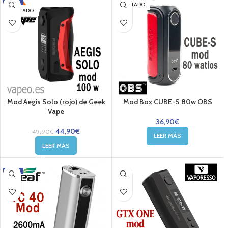
-10%
AGOTADO
AGOTADO
Mod Aegis Solo (rojo) de Geek
Mod Box CUBE-S 80w OBS
Vape
36,90
€
44,90
€
49,90
€
LEER MÁS
LEER MÁS
-20%