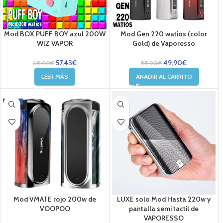
Mod BOX PUFF BOY azul 200W
Mod Gen 220 watios (color
WIZ VAPOR
Gold) de Vaporesso
57,43
€
49,90
€
65,90
€
55,90
€
LEER MÁS
AÑADIR AL CARRITO
-15%
Mod VMATE rojo 200w de
LUXE solo Mod Hasta 220w y
VOOPOO
pantalla semi tactil de
VAPORESSO