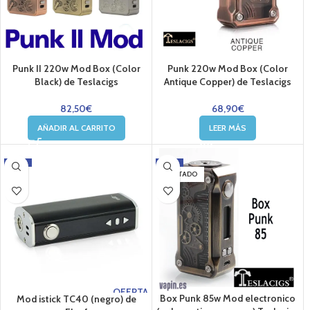
Punk II 220w Mod Box (Color
Punk 220w Mod Box (Color
Black) de Teslacigs
Antique Copper) de Teslacigs
82,50
€
68,90
€
AÑADIR AL CARRITO
LEER MÁS
-20%
-7%
AGOTADO
OFERTA
Box Punk 85w Mod electronico
Mod istick TC40 (negro) de