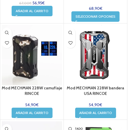
56,95
€
67,00
€
68,90
€
AÑADIR AL CARRITO
SELECCIONAR OPCIONES
Mod MECHMAN 228W camuflaje
Mod MECHMAN 228W bandera
RINCOE
USA RINCOE
54,90
€
54,90
€
AÑADIR AL CARRITO
AÑADIR AL CARRITO
AGOTADO