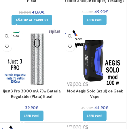
(color antique cooper) Teslacigs
Eleaf
49,90
€
41,60
€
53,90
€
52,00
€
LEER MÁS
AÑADIR AL CARRITO
-10%
AGOTADO
AGOTADO
Ijust3 Pro 3000 mA 75w Batería
Mod Aegis Solo (azul) de Geek
Regulable (Plata) Eleaf
Vape
39,90
€
44,90
€
49,90
€
LEER MÁS
LEER MÁS