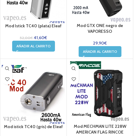
OFERTA
Mod GTX ONE negro de
Mod Istick TC40 (plata) Eleaf
VAPORESSO
41,60
€
52,00
€
29,90
€
AÑADIR AL CARRITO
AÑADIR AL CARRITO
-20%
OFERTA
Mod MECHMAN LITE 228W
Mod istick TC40 (gris) de Eleaf
AMERICAN FLAG RINCOE