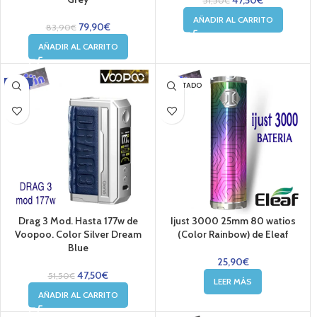
51,50
€
AÑADIR AL CARRITO
79,90
€
83,90
€
AÑADIR AL CARRITO
-8%
AGOTADO
Drag 3 Mod. Hasta 177w de
Ijust 3000 25mm 80 watios
Voopoo. Color Silver Dream
(Color Rainbow) de Eleaf
Blue
25,90
€
47,50
€
51,50
€
LEER MÁS
AÑADIR AL CARRITO