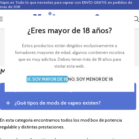
Vapin.es
Todo lo que necesitas para vapear con ENVÍO GRATIS en pedidos de
mas de 30€
0
0,00
€
¿Eres mayor de 18 años?
MODS
Estos productos están dirigidos exclusivamente a
fumadores mayores de edad, algunos contienen nicotina
que es muy adictiva. Debes tener más de 18 años para
visitar esta web.
Mods
SÍ, SOY MAYOR DE 18
NO, SOY MENOR DE 18
¿Qué son los mods de vapeo?
¿Qué tipos de mods de vapeo existen?
En esta categoría encontramos todos los mod box de potencia
regulable y distintas prestaciones.