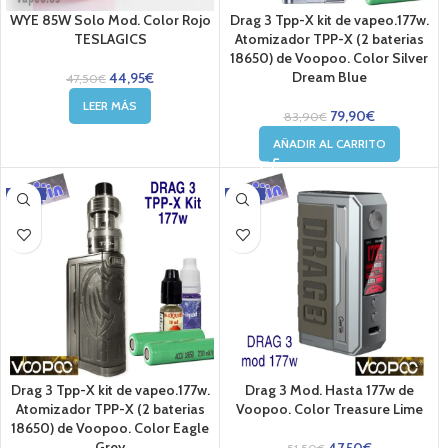
WYE 85W Solo Mod. Color Rojo
Drag 3 Tpp-X kit de vapeo.177w.
TESLAGICS
Atomizador TPP-X (2 baterias
18650) de Voopoo. Color Silver
Dream Blue
44,95
€
47,50
€
LEER MÁS
79,90
€
83,90
€
AÑADIR AL CARRITO
-5%
-8%
Drag 3 Tpp-X kit de vapeo.177w.
Drag 3 Mod. Hasta 177w de
Atomizador TPP-X (2 baterias
Voopoo. Color Treasure Lime
18650) de Voopoo. Color Eagle
Grey
47,50
€