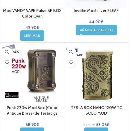
Mod VANDY VAPE Pulse BF BOX
Invoke Mod silver ELEAF
Color Cyan
44,90
€
42,90
€
AÑADIR AL CARRITO
LEER MÁS
-8%
AGOTADO
AGOTADO
Punk 220w Mod Box (Color
TESLA BOX NANO 120W TC
Antique Brass) de Teslacigs
SOLO MOD
68,90
€
53,06
€
57,90
€