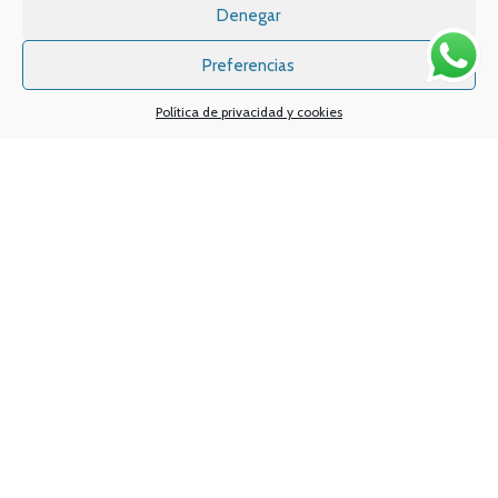
Denegar
Ofertas exclusivas
Atención al cliente:
L a V de 10
a 14h y de 17 a 20h
Preferencias
Promociones especiales
TELÉFONO:
968 312 702
Política de privacidad y cookies
WATSSAPP:
601 30 58 28
Email:
info
@vapeo.es