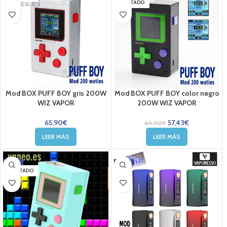
AGOTADO
Mod BOX PUFF BOY gris 200W
Mod BOX PUFF BOY color negro
WIZ VAPOR
200W WIZ VAPOR
65,90
€
57,43
€
65,90
€
LEER MÁS
LEER MÁS
-13%
-11%
AGOTADO