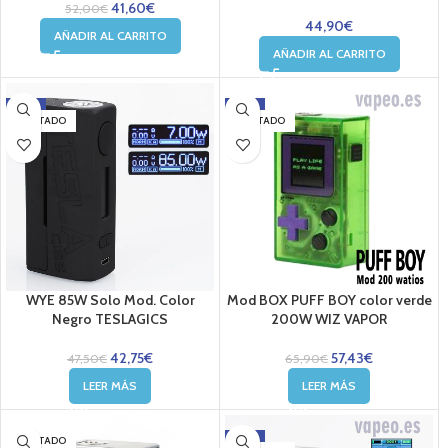
41,60
€
52,00
€
44,90
€
AÑADIR AL CARRITO
AÑADIR AL CARRITO
-10%
-13%
AGOTADO
AGOTADO
WYE 85W Solo Mod. Color
Mod BOX PUFF BOY color verde
Negro TESLAGICS
200W WIZ VAPOR
42,75
€
57,43
€
47,50
€
65,90
€
LEER MÁS
LEER MÁS
-13%
AGOTADO