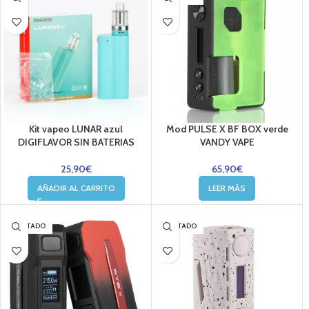
Kit vapeo LUNAR azul
Mod PULSE X BF BOX verde
DIGIFLAVOR SIN BATERIAS
VANDY VAPE
25,90
€
65,90
€
AÑADIR AL CARRITO
LEER MÁS
AGOTADO
AGOTADO