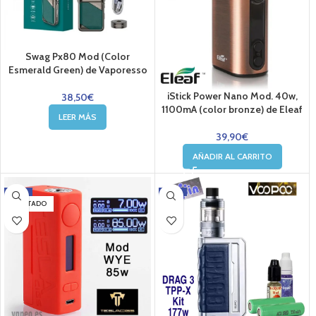
Swag Px80 Mod (Color
Esmerald Green) de Vaporesso
iStick Power Nano Mod. 40w,
38,50
€
1100mA (color bronze) de Eleaf
LEER MÁS
39,90
€
AÑADIR AL CARRITO
-5%
-5%
AGOTADO