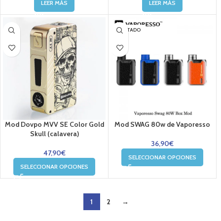
LEER MÁS
LEER MÁS
AGOTADO
Mod Dovpo MVV SE Color Gold
Mod SWAG 80w de Vaporesso
Skull (calavera)
36,90
€
47,90
€
SELECCIONAR OPCIONES
SELECCIONAR OPCIONES
1
2
→
....