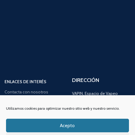
DIRECCIÓN
ENLACES DE INTERÉS
Contacta con nosotros
VAPIN, Espacio de Vapeo
Dónde estamos
C/Alameda de San Antón,
Utilizamos cookies para optimizar nuestro sitio web y nuestro servicio.
Quiénes somos
38, Bajo 2,
30205, Cartagena,
Noticias y consejos
Acepto
Murcia
Lo último en vapeo