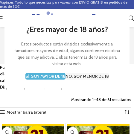
Vapin.es
Todo lo que necesitas para vapear con ENVÍO GRATIS en pedidos de
mas de 30€
0
0,00
€
¿Eres mayor de 18 años?
PODS DESECHABLES
Estos productos están dirigidos exclusivamente a
fumadores mayores de edad, algunos contienen nicotina
que es muy adictiva. Debes tener más de 18 años para
visitar esta web.
Pods ligeros y pequeños para uso fácil con batería incorporada, 2ml de
eliquid para vapear con calada automática. Te ofrecen sobre 500
SÍ, SOY MAYOR DE 18
NO, SOY MENOR DE 18
caladas tipo MTL con los mas variados sabores y Sales de nicotina.
Dispositivos pensados para usar y una vez terminado desechar.
Mostrando 1–48 de 61 resultados
Mostrar barra lateral