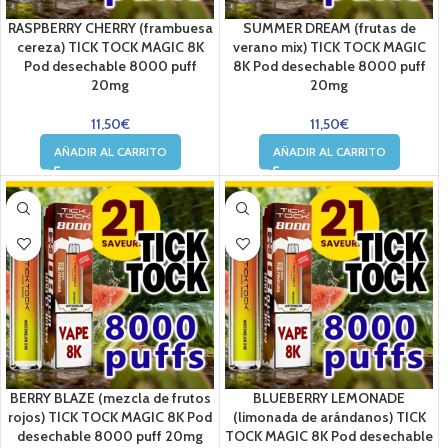
RASPBERRY CHERRY (frambuesa
SUMMER DREAM (frutas de
cereza) TICK TOCK MAGIC 8K
verano mix) TICK TOCK MAGIC
Pod desechable 8000 puff
8K Pod desechable 8000 puff
20mg
20mg
11,50
€
11,50
€
AÑADIR AL CARRITO
AÑADIR AL CARRITO
BERRY BLAZE (mezcla de frutos
BLUEBERRY LEMONADE
rojos) TICK TOCK MAGIC 8K Pod
(limonada de arándanos) TICK
desechable 8000 puff 20mg
TOCK MAGIC 8K Pod desechable