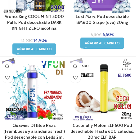
Aroma King COOL MINT 5000
Lost Mary. Pod desechable
Puffs Pod desechable DARK
BM600 Grape (uva) 20mg
KNIGHT ZERO nicotina
6,50
€
8,50
€
14,90
€
15,95
€
AÑADIR AL CARRITO
AÑADIR AL CARRITO
AGOTADO
Quawins D1 Blue Razz
Coconut y Melón ELF600 Pod
(Frambuesa y arandanos fresh)
desechable. Hasta 600 caladas.
Pod desechable con Leds 2ml
20mg ELF BAR