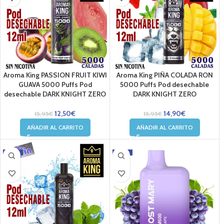
Aroma King PASSION FRUIT KIWI
Aroma King PIÑA COLADA RON
GUAVA 5000 Puffs Pod
5000 Puffs Pod desechable
desechable DARK KNIGHT ZERO
DARK KNIGHT ZERO
12,50
€
14,90
€
15,95
€
15,95
€
AÑADIR AL CARRITO
AÑADIR AL CARRITO
-7%
-24%