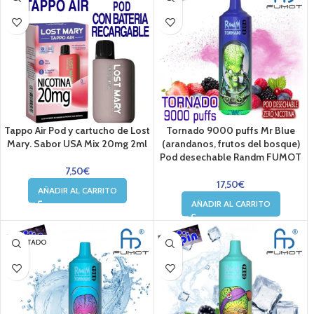
Tappo Air Pod y cartucho de Lost
Tornado 9000 puffs Mr Blue
Mary. Sabor USA Mix 20mg 2ml
(arandanos, frutos del bosque)
Pod desechable Randm FUMOT
7,50
€
17,50
€
AÑADIR AL CARRITO
AÑADIR AL CARRITO
AGOTADO