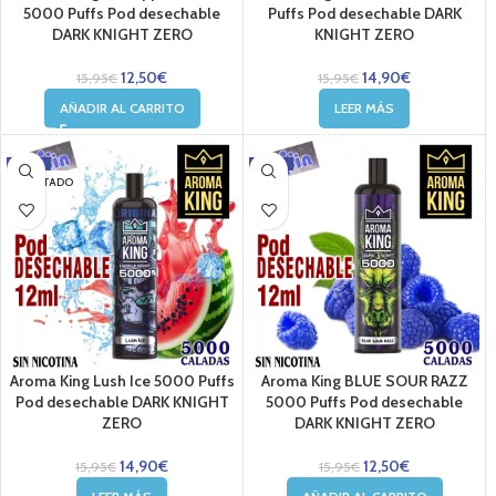
5000 Puffs Pod desechable
Puffs Pod desechable DARK
DARK KNIGHT ZERO
KNIGHT ZERO
12,50
€
14,90
€
15,95
€
15,95
€
AÑADIR AL CARRITO
LEER MÁS
-7%
-22%
AGOTADO
Aroma King Lush Ice 5000 Puffs
Aroma King BLUE SOUR RAZZ
Pod desechable DARK KNIGHT
5000 Puffs Pod desechable
ZERO
DARK KNIGHT ZERO
14,90
€
12,50
€
15,95
€
15,95
€