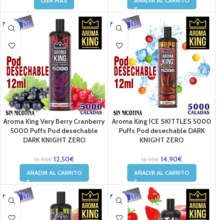
LEER MÁS
AÑADIR AL CARRITO
-22%
-7%
Aroma King Very Berry Cranberry
Aroma King ICE SKITTLES 5000
5000 Puffs Pod desechable
Puffs Pod desechable DARK
DARK KNIGHT ZERO
KNIGHT ZERO
12,50
€
14,90
€
15,95
€
15,95
€
AÑADIR AL CARRITO
AÑADIR AL CARRITO
-22%
-7%