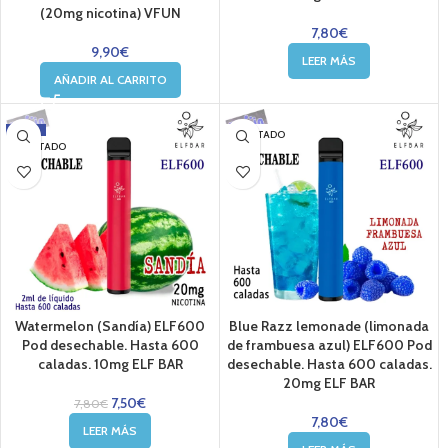
(20mg nicotina) VFUN
7,80
€
9,90
€
LEER MÁS
AÑADIR AL CARRITO
-4%
AGOTADO
AGOTADO
Watermelon (Sandía) ELF600
Blue Razz lemonade (limonada
Pod desechable. Hasta 600
de frambuesa azul) ELF600 Pod
caladas. 10mg ELF BAR
desechable. Hasta 600 caladas.
20mg ELF BAR
7,50
€
7,80
€
7,80
€
LEER MÁS