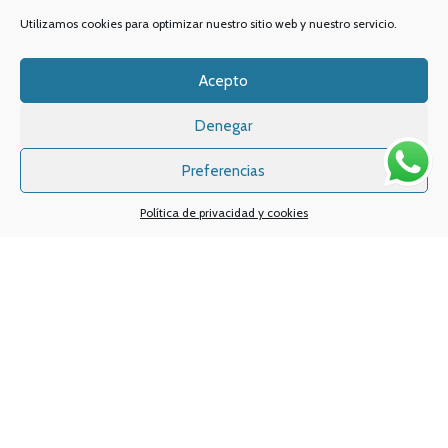
Dónde estamos
C/Alameda de San Antón,
Utilizamos cookies para optimizar nuestro sitio web y nuestro servicio.
Quiénes somos
38, Bajo 2,
30205, Cartagena,
Noticias y consejos
Acepto
Murcia
Lo último en vapeo
Denegar
Ofertas exclusivas
Atención al cliente:
L a V de 10
a 14h y de 17 a 20h
Preferencias
Promociones especiales
TELÉFONO:
968 312 702
Política de privacidad y cookies
WATSSAPP:
601 30 58 28
Email:
info
@vapeo.es