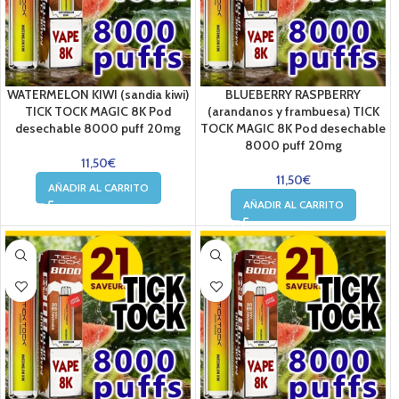
WATERMELON KIWI (sandia kiwi)
BLUEBERRY RASPBERRY
TICK TOCK MAGIC 8K Pod
(arandanos y frambuesa) TICK
desechable 8000 puff 20mg
TOCK MAGIC 8K Pod desechable
8000 puff 20mg
11,50
€
11,50
€
AÑADIR AL CARRITO
AÑADIR AL CARRITO