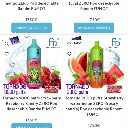
mango ZERO Pod desechable
(uva) ZERO Pod desechable
Randm FUMOT
Randm FUMOT
17,50
€
17,50
€
AÑADIR AL CARRITO
AÑADIR AL CARRITO
AGOTADO
Tornado 9000 puffs Strawberry
Tornado 9000 puffs Strawberry
Raspberry, Cherry ZERO Pod
watermelon ZERO (fresa y
desechable Randm FUMOT
sandía) Pod desechable Randm
FUMOT
17,50
€
17,50
€
AÑADIR AL CARRITO