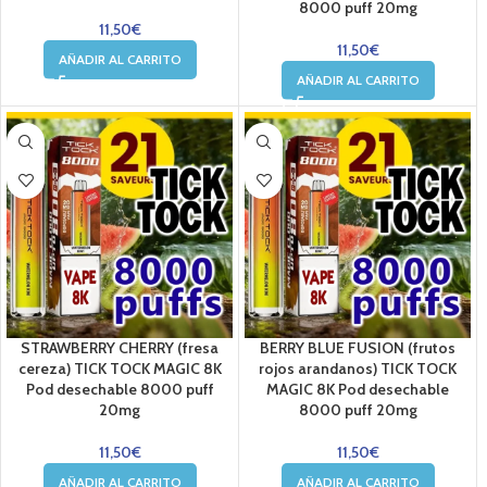
8000 puff 20mg
11,50
€
11,50
€
AÑADIR AL CARRITO
AÑADIR AL CARRITO
STRAWBERRY CHERRY (fresa
BERRY BLUE FUSION (frutos
cereza) TICK TOCK MAGIC 8K
rojos arandanos) TICK TOCK
Pod desechable 8000 puff
MAGIC 8K Pod desechable
20mg
8000 puff 20mg
11,50
€
11,50
€
AÑADIR AL CARRITO
AÑADIR AL CARRITO