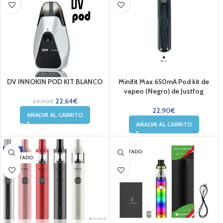
DV INNOKIN POD KIT BLANCO
Minifit Max 650mA Pod kit de
vapeo (Negro) de Justfog
22,64
€
29,90
€
22,90
€
AÑADIR AL CARRITO
AÑADIR AL CARRITO
-22%
AGOTADO
AGOTADO