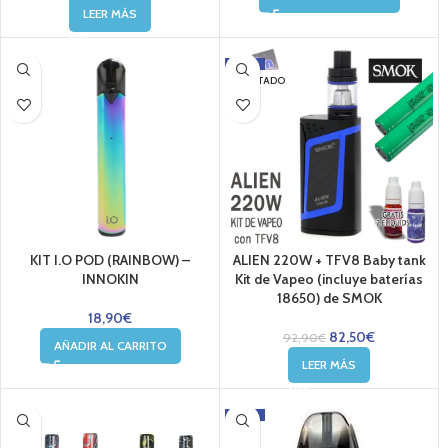
LEER MÁS
-11%
AGOTADO
KIT I.O POD (RAINBOW) –
ALIEN 220W + TFV8 Baby tank
INNOKIN
Kit de Vapeo (incluye baterías
18650) de SMOK
18,90
€
82,50
€
92,90
€
AÑADIR AL CARRITO
LEER MÁS
-24%