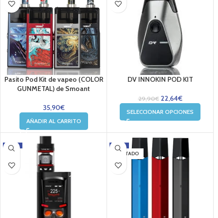
Pasito Pod Kit de vapeo (COLOR
DV INNOKIN POD KIT
GUNMETAL) de Smoant
22,64
€
29,90
€
35,90
€
SELECCIONAR OPCIONES
AÑADIR AL CARRITO
-20%
-20%
AGOTADO