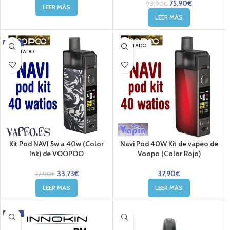
75,90
€
93,90
€
LEER MÁS
LEER MÁS
-11%
AGOTADO
AGOTADO
Kit Pod NAVI 5w a 40w (Color
Navi Pod 40W Kit de vapeo de
Ink) de VOOPOO
Voopo (Color Rojo)
33,73
€
37,90
€
37,90
€
LEER MÁS
LEER MÁS
-24%