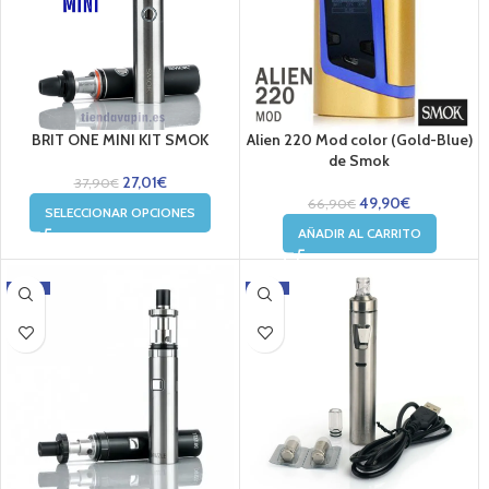
BRIT ONE MINI KIT SMOK
Alien 220 Mod color (Gold-Blue)
de Smok
27,01
€
37,90
€
49,90
€
66,90
€
SELECCIONAR OPCIONES
AÑADIR AL CARRITO
-29%
-39%