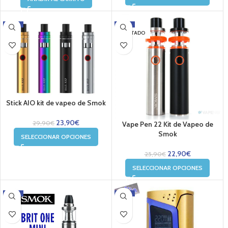
-20%
-12%
AGOTADO
Stick AIO kit de vapeo de Smok
23,90
€
29,90
€
Vape Pen 22 Kit de Vapeo de
Smok
SELECCIONAR OPCIONES
22,90
€
25,90
€
SELECCIONAR OPCIONES
-29%
-25%