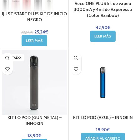
Veco ONE PLUS kit de vapeo
3000mA y 4ml de Vaporesso
IJUST START PLUS KIT DE INICIO
(Color Rainbow)
NEGRO
42,90
€
25,24
€
32,50
€
LEER MÁS
LEER MÁS
AGOTADO
KIT I.O POD (GUN METAL) –
KIT I.O POD (AZUL) – INNOKIN
INNOKIN
18,90
€
18,90
€
AÑADIR AL CARRITO