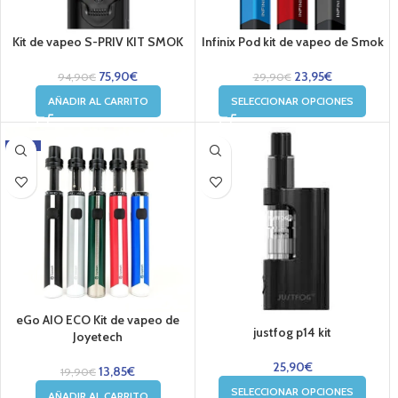
Kit de vapeo S-PRIV KIT SMOK
Infinix Pod kit de vapeo de Smok
75,90
€
23,95
€
94,90
€
29,90
€
AÑADIR AL CARRITO
SELECCIONAR OPCIONES
-30%
eGo AIO ECO Kit de vapeo de
justfog p14 kit
Joyetech
25,90
€
13,85
€
19,90
€
SELECCIONAR OPCIONES
AÑADIR AL CARRITO