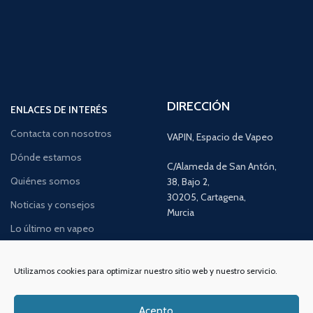
DIRECCIÓN
ENLACES DE INTERÉS
Contacta con nosotros
VAPIN, Espacio de Vapeo
Dónde estamos
C/Alameda de San Antón,
Quiénes somos
38, Bajo 2,
30205, Cartagena,
Noticias y consejos
Murcia
Lo último en vapeo
Ofertas exclusivas
Atención al cliente:
L a V de 10
a 14h y de 17 a 20h
Utilizamos cookies para optimizar nuestro sitio web y nuestro servicio.
Promociones especiales
TELÉFONO:
968 312 702
Acepto
WATSSAPP:
601 30 58 28