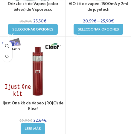
Drizzle kit de Vapeo (color
AIO kit de vapeo. 1500mA y 2ml
Silver) de Vaporesso
de joyetech
25,50
€
20,59
€
–
25,90
€
35,90
€
SELECCIONAR OPCIONES
SELECCIONAR OPCIONES
-24%
AGOTADO
Ijust One kit de Vapeo (ROJO) de
Eleaf
22,64
€
29,90
€
LEER MÁS