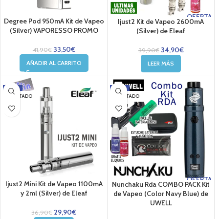
OFERTA
Degree Pod 950mA Kit de Vapeo
Ijust2 Kit de Vapeo 2600mA
(Silver) VAPORESSO PROMO
(Silver) de Eleaf
33,50
€
34,90
€
41,90
€
39,90
€
AÑADIR AL CARRITO
LEER MÁS
-19%
-19%
AGOTADO
AGOTADO
OFERTA
Ijust2 Mini Kit de Vapeo 1100mA
Nunchaku Rda COMBO PACK Kit
y 2ml (Silver) de Eleaf
de Vapeo (Color Navy Blue) de
UWELL
29,90
€
36,90
€