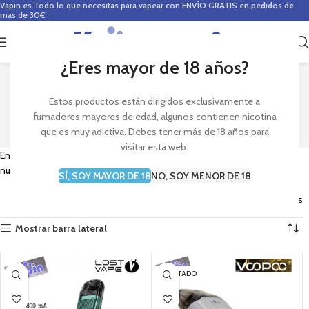
Vapin.es
Todo lo que necesitas para vapear con ENVÍO GRATIS en pedidos de
mas de 30€
0
0,00
€
¿Eres mayor de 18 años?
OFERTAS KITS VAPEO
Estos productos están dirigidos exclusivamente a
fumadores mayores de edad, algunos contienen nicotina
que es muy adictiva. Debes tener más de 18 años para
visitar esta web.
Encuentra en esta sección kits de vapeo al mejor precio. Aprovecha
nuestras ofertas y ahorra en la compra de tus productos de vapeo.
SÍ, SOY MAYOR DE 18
NO, SOY MENOR DE 18
Mostrando los 29 resultados
Mostrar barra lateral
AGOTADO