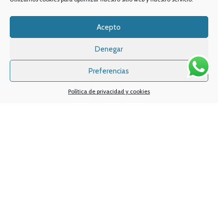
a 14h y de 17 a 20h
Promociones especiales
Acepto
TELÉFONO:
968 312 702
WATSSAPP:
601 30 58 28
Email:
info
@vapeo.es
Denegar
Preferencias
Política de privacidad y cookies