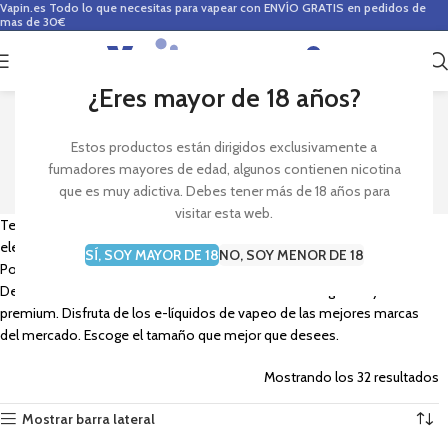
Vapin.es
Todo lo que necesitas para vapear con ENVÍO GRATIS en pedidos de
mas de 30€
0
0,00
€
¿Eres mayor de 18 años?
E LIQUIDS 10 ML
Estos productos están dirigidos exclusivamente a
fumadores mayores de edad, algunos contienen nicotina
que es muy adictiva. Debes tener más de 18 años para
visitar esta web.
Tenemos una amplia gama de e liquid de 10ml para tu cigarrillo
electrónico.
SÍ, SOY MAYOR DE 18
NO, SOY MENOR DE 18
Podéis encontrar e liquids de 10ml para vapear por sabores o marcas.
Desde los más básicos hasta los sabores más conseguidos y
premium. Disfruta de los e-líquidos de vapeo de las mejores marcas
del mercado. Escoge el tamaño que mejor que desees.
Mostrando los 32 resultados
Mostrar barra lateral