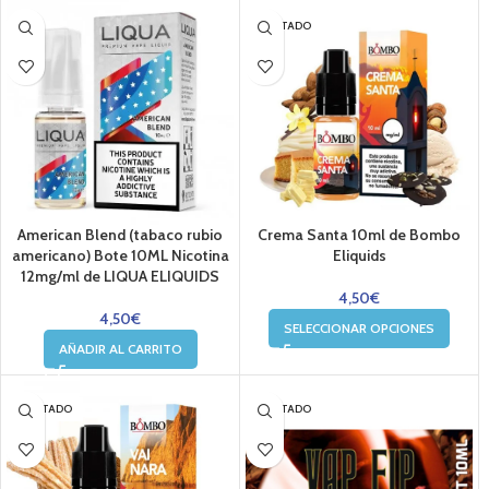
AGOTADO
American Blend (tabaco rubio
Crema Santa 10ml de Bombo
americano) Bote 10ML Nicotina
Eliquids
12mg/ml de LIQUA ELIQUIDS
4,50
€
4,50
€
SELECCIONAR OPCIONES
AÑADIR AL CARRITO
AGOTADO
AGOTADO