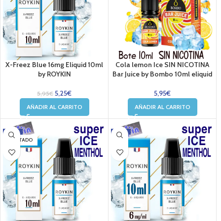
X-Freez Blue 16mg Eliquid 10ml
Cola lemon Ice SIN NICOTINA
by ROYKIN
Bar Juice by Bombo 10ml eliquid
5,25
€
5,95
€
5,95
€
AÑADIR AL CARRITO
AÑADIR AL CARRITO
-12%
-17%
AGOTADO