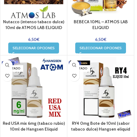
Nutacco (intenso tabaco dulce)
BEBECA 10ML – ATMOS LAB
10ml de ATMOS LAB ELIQUID
ELIQUID
6,50
€
6,50
€
SELECCIONAR OPCIONES
SELECCIONAR OPCIONES
-15%
-34%
AGOTADO
AGOTADO
Red USA mix 6mg (tabaco rubio)
RY4 0mg Bote de 10ml (sabor
10ml de Hangsen Eliquid
tabaco dulce) Hangsen eliquid