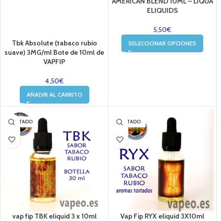
AMERICAN BLEND 10ML – LIQUA
ELIQUIDS
5,50
€
Tbk Absolute (tabaco rubio
SELECCIONAR OPCIONES
suave) 3MG/ml Bote de 10ml de
VAPFIP
4,50
€
AÑADIR AL CARRITO
AGOTADO
AGOTADO
vap fip TBK eliquid 3 x 10ml
Vap Fip RYX eliquid 3X10ml