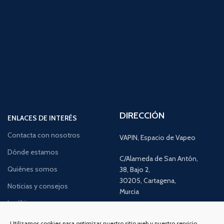
DIRECCIÓN
ENLACES DE INTERÉS
Contacta con nosotros
VAPIN, Espacio de Vapeo
Dónde estamos
C/Alameda de San Antón,
Quiénes somos
38, Bajo 2,
30205, Cartagena,
Noticias y consejos
Murcia
Lo último en vapeo
Ofertas exclusivas
Atención al cliente:
L a V de 10
Utilizamos cookies para optimizar nuestro sitio web y nuestro servicio.