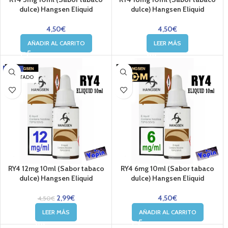
dulce) Hangsen Eliquid
dulce) Hangsen Eliquid
4,50
€
4,50
€
AÑADIR AL CARRITO
LEER MÁS
-34%
AGOTADO
RY4 12mg 10ml (Sabor tabaco
RY4 6mg 10ml (Sabor tabaco
dulce) Hangsen Eliquid
dulce) Hangsen Eliquid
2,99
€
4,50
€
4,50
€
LEER MÁS
AÑADIR AL CARRITO