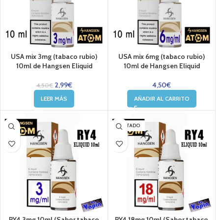
USA mix 3mg (tabaco rubio)
USA mix 6mg (tabaco rubio)
10ml de Hangsen Eliquid
10ml de Hangsen Eliquid
2,99
€
4,50
€
4,50
€
LEER MÁS
AÑADIR AL CARRITO
AGOTADO
RY4 3mg 10ml (Sabor tabaco
RY4 18mg 10ml (Sabor tabaco