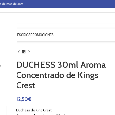
os de mas de 30€
QUIDOS
ACCESORIOS
PROMOCIONES
DUCHESS 30ml Aroma
s
Concentrado de Kings
Crest
12,50
€
Duchess de King Crest