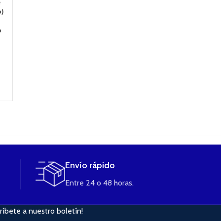
e
TESLA BOX NANO
iSTICK PICO RDTA
TFV8 BABY 
o)
120W TC SOLO
KIT
0.15 OHM CO
MOD
SMOK (unida
o
55,90
€
57,90
€
3,80
€
AÑADIR AL
53,06
€
CARRITO
AÑADIR AL
CARRITO
LEER MÁS
Envío rápido
Entre 24 o 48 horas.
ríbete a nuestro boletín!