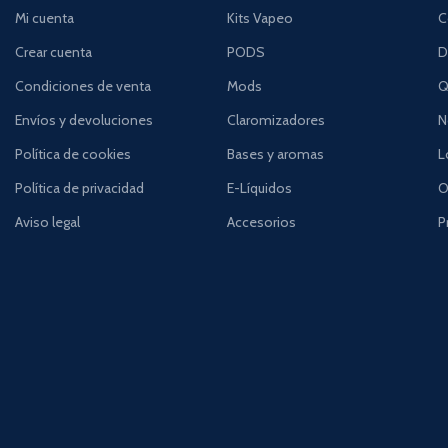
Mi cuenta
Kits Vapeo
C
Crear cuenta
PODS
D
Condiciones de venta
Mods
Q
Envíos y devoluciones
Claromizadores
N
Política de cookies
Bases y aromas
L
Política de privacidad
E-Líquidos
O
Aviso legal
Accesorios
P