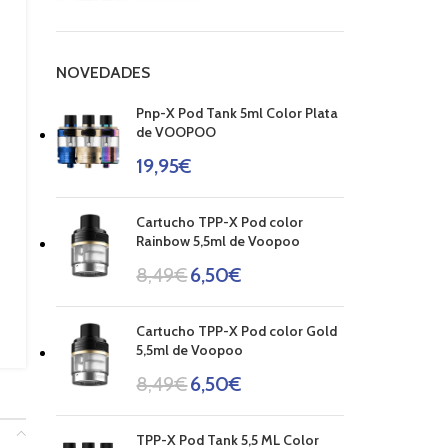
NOVEDADES
Pnp-X Pod Tank 5ml Color Plata
de VOOPOO
19,95
€
Cartucho TPP-X Pod color
Rainbow 5,5ml de Voopoo
8,49
€
6,50
€
Cartucho TPP-X Pod color Gold
5,5ml de Voopoo
8,49
€
6,50
€
TPP-X Pod Tank 5,5 ML Color