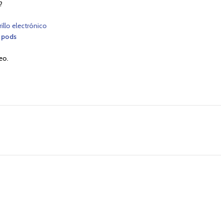
?
rillo electrónico
 pods
eo.