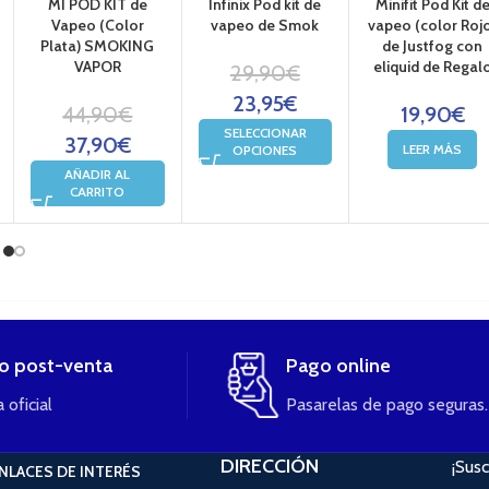
MI POD KIT de
Infinix Pod kit de
Minifit Pod Kit d
Vapeo (Color
vapeo de Smok
vapeo (color Roj
Plata) SMOKING
de Justfog con
VAPOR
eliquid de Regal
29,90
€
23,95
€
44,90
€
19,90
€
SELECCIONAR
37,90
€
LEER MÁS
OPCIONES
AÑADIR AL
CARRITO
io post-venta
Pago online
 oficial
Pasarelas de pago seguras.
DIRECCIÓN
¡Susc
NLACES DE INTERÉS