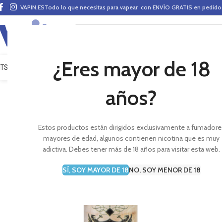
VAPIN.ES
Todo lo que necesitas para vapear con ENVÍO GRATIS en pedid
¿Eres mayor de 18
ITS VAPEO
PODS
MODS
CLAROMIZADORES
BASES Y AROMAS (ALQUIMIA)
E-LÍ
años?
Estos productos están dirigidos exclusivamente a fumadore
mayores de edad, algunos contienen nicotina que es muy
adictiva. Debes tener más de 18 años para visitar esta web.
SÍ, SOY MAYOR DE 18
NO, SOY MENOR DE 18