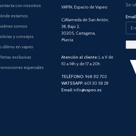
Se u
ontacta con nosotros
VAPIN, Espacio de Vapeo
ónde estamos
Email 
C/Alameda de San Antón,
uiénes somos
38, Bajo 2,
30205, Cartagena,
oticias y consejos
Murcia
o último en vapeo
fertas exclusivas
Atención al cliente:
L a V de
10 a 14h y de 17 a 20h
romociones especiales
TELÉFONO:
968 312 702
WATSSAPP:
601 30 58 28
Email:
info
@vapeo.es