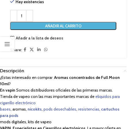
Hay existencias
AÑADIR AL CARRITO
Añadir a la lista de deseos
Share:
Descripción
¿Estas interesado en comprar
Aromas concentrados de Full Moon
10ml
?
En vapin
Somos distribuidores oficiales de las primeras marcas.
Tienda de vapeo con las mas importantes marcas de
eliquidos para
cigarrillo electrónico
bases
, aromas,
nicokits
,
pods desechables
,
resistencias
,
cartuchos
para pods
mods digitales, kits de vapeo
VAPIN, Especialistas en Cigarrillos electrónicos
. La mayor oferta en