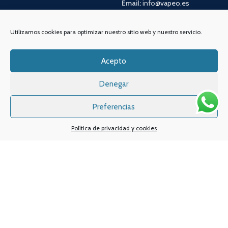
Email:
info
@vapeo.es
Utilizamos cookies para optimizar nuestro sitio web y nuestro servicio.
Acepto
Denegar
Preferencias
Sistemas de pagos
Sistema de envío
Política de privacidad y cookies
Nuestras redes sociales:
Desarrollado por
Digital Creatio
. ©2025 Vapin Cigarrillos electrónicos .