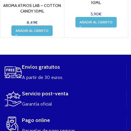
10ML
AROMA ATMOS LAB – COTTON
CANDY 10ML
5,90
€
AÑADIR AL CARRITO
8,49
€
AÑADIR AL CARRITO
....
Envíos gratuitos
A partir de 30 euros.
Servicio post-venta
Garantía oficial
Pago online
Pasarelas de pago seguras.