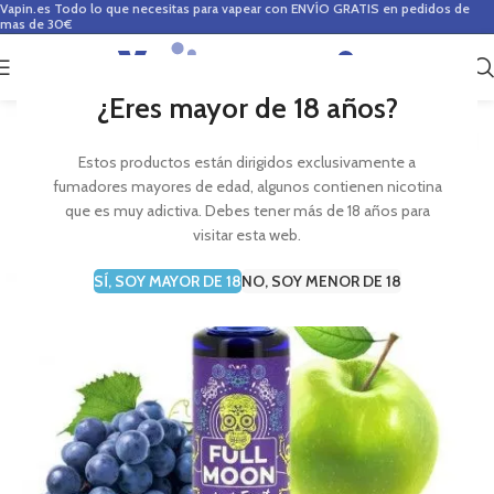
Vapin.es
Todo lo que necesitas para vapear con ENVÍO GRATIS en pedidos de
mas de 30€
0
0,00
€
¿Eres mayor de 18 años?
Estos productos están dirigidos exclusivamente a
fumadores mayores de edad, algunos contienen nicotina
que es muy adictiva. Debes tener más de 18 años para
visitar esta web.
SÍ, SOY MAYOR DE 18
NO, SOY MENOR DE 18