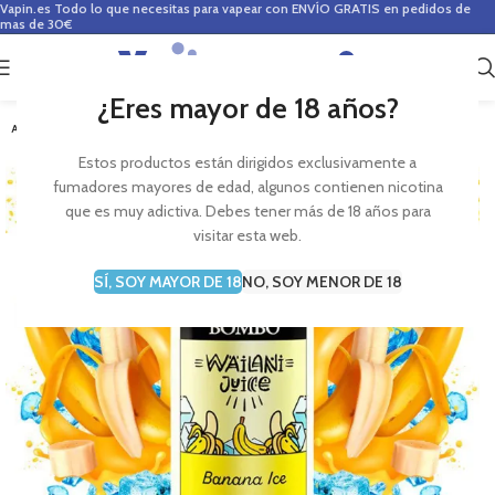
Vapin.es
Todo lo que necesitas para vapear con ENVÍO GRATIS en pedidos de
mas de 30€
0
0,00
€
¿Eres mayor de 18 años?
AGOTADO
Estos productos están dirigidos exclusivamente a
fumadores mayores de edad, algunos contienen nicotina
que es muy adictiva. Debes tener más de 18 años para
visitar esta web.
SÍ, SOY MAYOR DE 18
NO, SOY MENOR DE 18