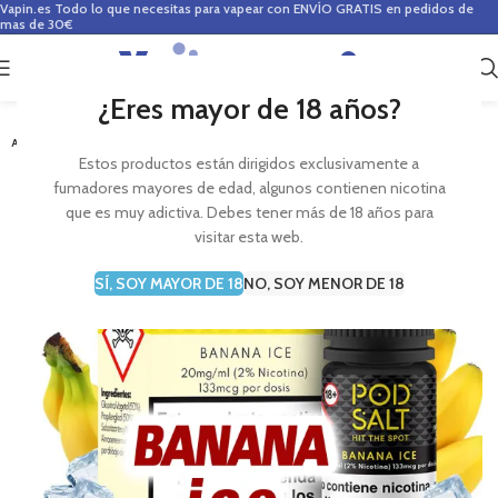
Vapin.es
Todo lo que necesitas para vapear con ENVÍO GRATIS en pedidos de
mas de 30€
0
0,00
€
¿Eres mayor de 18 años?
-39%
AGOTADO
Estos productos están dirigidos exclusivamente a
fumadores mayores de edad, algunos contienen nicotina
que es muy adictiva. Debes tener más de 18 años para
visitar esta web.
SÍ, SOY MAYOR DE 18
NO, SOY MENOR DE 18