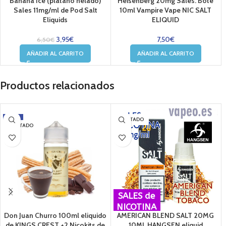
Banana Ice (platano helado)
Heisenberg 20mg Sales. Bote
Sales 11mg/ml de Pod Salt
10ml Vampire Vape NIC SALT
Eliquids
ELIQUID
3,95
€
7,50
€
6,50
€
AÑADIR AL CARRITO
AÑADIR AL CARRITO
Productos relacionados
-8%
AGOTADO
AGOTADO
SALES de
NICOTINA
Don Juan Churro 100ml eliquido
AMERICAN BLEND SALT 20MG
de KINGS CREST +2 Nicokits de
10ML HANGSEN eliquid