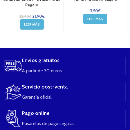
Regalo
3,50
€
21,90
€
23,90
€
LEER MÁS
LEER MÁS
....
Envíos gratuitos
A partir de 30 euros.
Servicio post-venta
Garantía oficial
Pago online
Pasarelas de pago seguras.