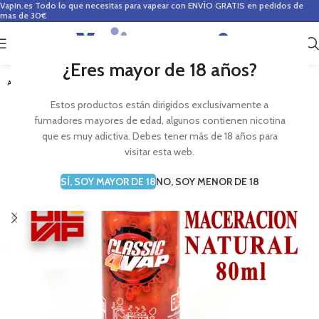
Vapin.es
Todo lo que necesitas para vapear con ENVÍO GRATIS en pedidos de
mas de 30€
0
0,00
€
¿Eres mayor de 18 años?
AGOTADO
Estos productos están dirigidos exclusivamente a
fumadores mayores de edad, algunos contienen nicotina
que es muy adictiva. Debes tener más de 18 años para
visitar esta web.
SÍ, SOY MAYOR DE 18
NO, SOY MENOR DE 18