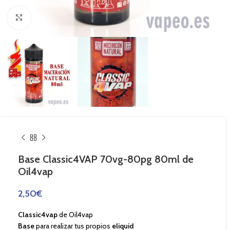
Haga Click para agrandar
Base Classic4VAP 70vg-80pg 80ml de
Oil4vap
2,50
€
Classic4vap
de Oil4vap
Base
para realizar tus propios
eliquid