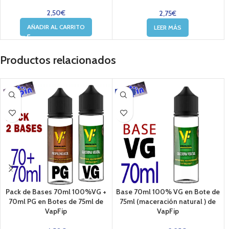
2,50
€
2,75
€
AÑADIR AL CARRITO
LEER MÁS
Productos relacionados
-10%
Pack de Bases 70ml 100%VG +
Base 70ml 100% VG en Bote de
70ml PG en Botes de 75ml de
75ml (maceración natural ) de
VapFip
VapFip