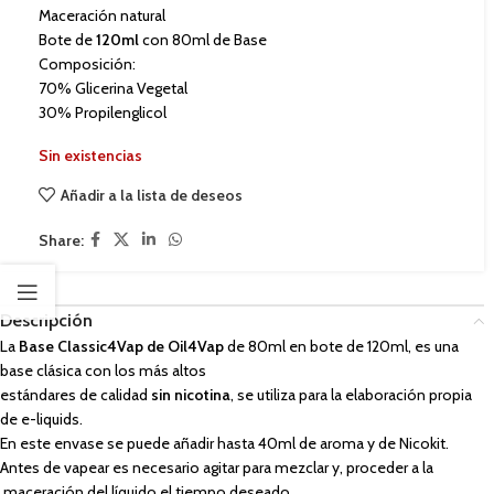
Maceración natural
Bote de
120ml
con 80ml de Base
Composición:
70% Glicerina Vegetal
30% Propilenglicol
Sin existencias
Añadir a la lista de deseos
Share:
Descripción
La
Base Classic4Vap
de Oil4Vap
de 80ml en bote de 120ml, es una
base clásica con los más altos
estándares de calidad
sin nicotina
, se utiliza para la elaboración propia
de e-liquids.
En este envase se puede añadir hasta 40ml de aroma y de Nicokit.
Antes de vapear es necesario agitar para mezclar y, proceder a la
maceración del líquido el tiempo deseado.