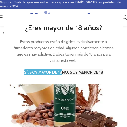
Vapin.es
Todo lo que necesitas para vapear con ENVÍO GRATIS en pedidos de
mas de 30€
0
0,00
€
¿Eres mayor de 18 años?
AGOTADO
Estos productos están dirigidos exclusivamente a
fumadores mayores de edad, algunos contienen nicotina
que es muy adictiva. Debes tener más de 18 años para
visitar esta web.
SÍ, SOY MAYOR DE 18
NO, SOY MENOR DE 18