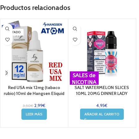
Productos relacionados
-15%
AGOTADO
SALES de
NICOTINA
Red USA mix 12mg (tabaco
SALT WATERMELON SLICES
rubio) 10ml de Hangsen Eliquid
10ML 20MG DINNER LADY
2,99
€
4,95
€
3,50
€
LEER MÁS
AÑADIR AL CARRITO
....