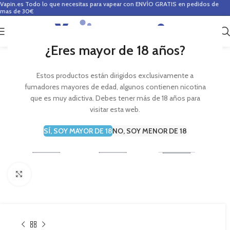
Vapin.es
Todo lo que necesitas para vapear con ENVÍO GRATIS en pedidos de
mas de 30€
0
0,00
€
¿Eres mayor de 18 años?
Estos productos están dirigidos exclusivamente a
fumadores mayores de edad, algunos contienen nicotina
que es muy adictiva. Debes tener más de 18 años para
visitar esta web.
SÍ, SOY MAYOR DE 18
NO, SOY MENOR DE 18
Haga Click para agrandar