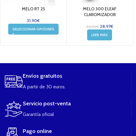
MELO RT 25
MELO 300 ELEAF
CLAROMIZADOR
31,90
€
28,97
€
34,90
€
SELECCIONAR OPCIONES
LEER MÁS
....
Envíos gratuitos
A partir de 30 euros.
Servicio post-venta
Garantía oficial
Pago online