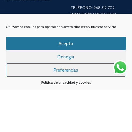
TELÉFONO:
968 312 702
WATSSAPP:
601 30 58 28
Email:
info
@vapeo.es
Utilizamos cookies para optimizar nuestro sitio web y nuestro servicio.
Acepto
Denegar
Preferencias
Política de privacidad y cookies
Sistemas de pagos
Sistema de envío