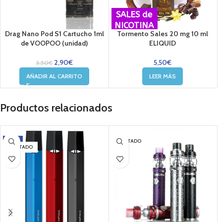
SALES de
NICOTINA
Drag Nano Pod S1 Cartucho 1ml
Tormento Sales 20 mg 10 ml
de VOOPOO (unidad)
ELIQUID
2,90
€
5,50
€
3,50
€
AÑADIR AL CARRITO
LEER MÁS
Productos relacionados
-20%
AGOTADO
AGOTADO