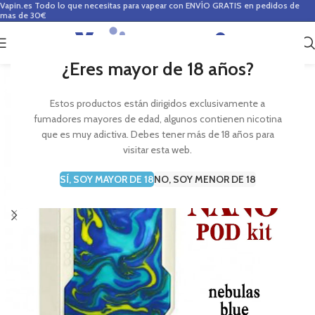
Vapin.es
Todo lo que necesitas para vapear con ENVÍO GRATIS en pedidos de
mas de 30€
0
0,00
€
¿Eres mayor de 18 años?
Estos productos están dirigidos exclusivamente a
fumadores mayores de edad, algunos contienen nicotina
que es muy adictiva. Debes tener más de 18 años para
visitar esta web.
SÍ, SOY MAYOR DE 18
NO, SOY MENOR DE 18