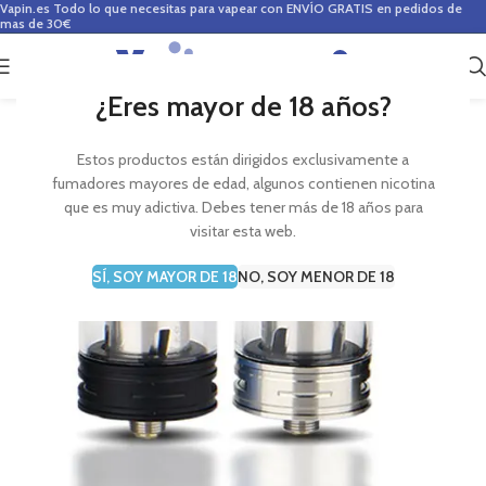
Vapin.es
Todo lo que necesitas para vapear con ENVÍO GRATIS en pedidos de
mas de 30€
0
0,00
€
¿Eres mayor de 18 años?
Estos productos están dirigidos exclusivamente a
fumadores mayores de edad, algunos contienen nicotina
que es muy adictiva. Debes tener más de 18 años para
visitar esta web.
SÍ, SOY MAYOR DE 18
NO, SOY MENOR DE 18