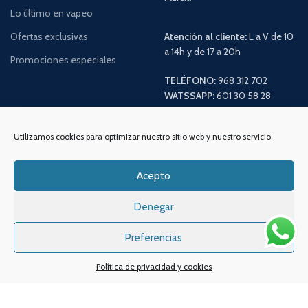
Lo último en vapeo
Ofertas exclusivas
Atención al cliente:
L a V de 10
a 14h y de 17 a 20h
Promociones especiales
TELÉFONO:
968 312 702
WATSSAPP:
601 30 58 28
Email:
info
@vapeo.es
Utilizamos cookies para optimizar nuestro sitio web y nuestro servicio.
Acepto
Denegar
Preferencias
Sistemas de pagos
Sistema de envío
Política de privacidad y cookies