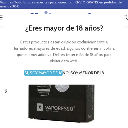
Vapin.es
Todo lo que necesitas para vapear con ENVÍO GRATIS en pedidos de
mas de 30€
0
0,00
€
¿Eres mayor de 18 años?
Estos productos están dirigidos exclusivamente a
fumadores mayores de edad, algunos contienen nicotina
que es muy adictiva. Debes tener más de 18 años para
visitar esta web.
SÍ, SOY MAYOR DE 18
NO, SOY MENOR DE 18