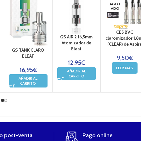
AGOT
ADO
CE5 BVC
GS AIR 2 16,5mm
claromizador 1,8
Atomizador de
(CLEAR) de Aspir
Eleaf
GS TANK CLARO
ELEAF
9,50
€
12,95
€
LEER MÁS
16,95
€
AÑADIR AL
CARRITO
AÑADIR AL
CARRITO
io post-venta
Pago online