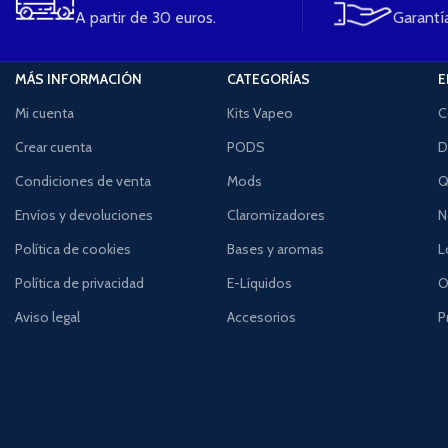
A partir de 30 euros.
Garantía
MÁS INFORMACIÓN
CATEGORÍAS
E
Mi cuenta
Kits Vapeo
C
Crear cuenta
PODS
D
Condiciones de venta
Mods
Q
Envíos y devoluciones
Claromizadores
N
Política de cookies
Bases y aromas
L
Política de privacidad
E-Líquidos
O
Aviso legal
Accesorios
P