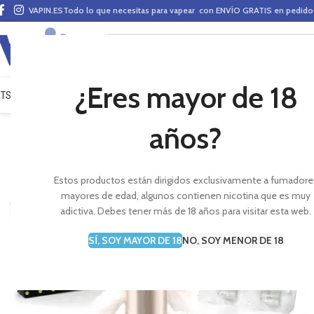
VAPIN.ES
Todo lo que necesitas para vapear con ENVÍO GRATIS en pedid
¿Eres mayor de 18
ITS VAPEO
PODS
MODS
CLAROMIZADORES
BASES Y AROMAS (ALQUIMIA)
E-LÍ
años?
Estos productos están dirigidos exclusivamente a fumadore
mayores de edad, algunos contienen nicotina que es muy
adictiva. Debes tener más de 18 años para visitar esta web.
SÍ, SOY MAYOR DE 18
NO, SOY MENOR DE 18