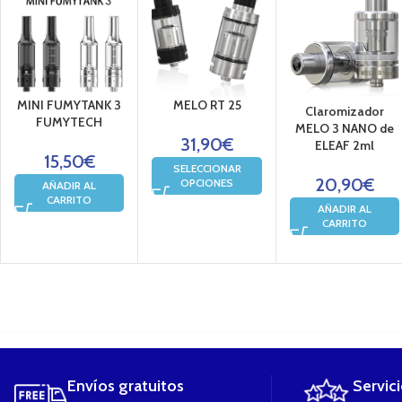
MINI FUMYTANK 3
MELO RT 25
Claromizador
FUMYTECH
MELO 3 NANO de
31,90
€
ELEAF 2ml
15,50
€
SELECCIONAR
20,90
€
OPCIONES
AÑADIR AL
CARRITO
AÑADIR AL
CARRITO
....
Envíos gratuitos
Servic