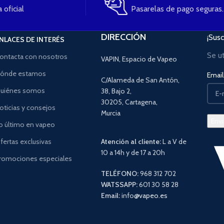
 oficial
Pasarelas de pago seguras.
DIRECCIÓN
¡Susc
NLACES DE INTERÉS
Se u
ontacta con nosotros
VAPIN, Espacio de Vapeo
ónde estamos
Email 
C/Alameda de San Antón,
uiénes somos
38, Bajo 2,
30205, Cartagena,
oticias y consejos
Murcia
o último en vapeo
fertas exclusivas
Atención al cliente:
L a V de
10 a 14h y de 17 a 20h
romociones especiales
TELÉFONO:
968 312 702
WATSSAPP:
601 30 58 28
Email:
info
@vapeo.es