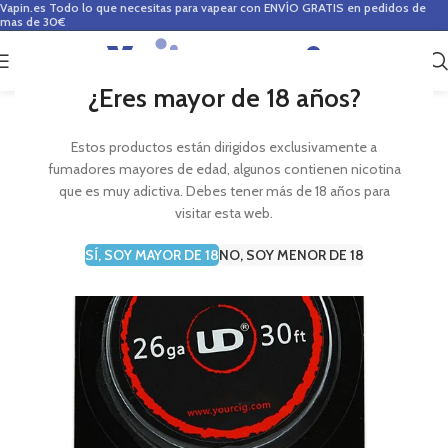
Vapin.es
Todo lo que necesitas para vapear con ENVÍO GRATIS en pedidos de
mas de 30€
0
0,00
€
¿Eres mayor de 18 años?
Estos productos están dirigidos exclusivamente a
fumadores mayores de edad, algunos contienen nicotina
que es muy adictiva. Debes tener más de 18 años para
visitar esta web.
SÍ, SOY MAYOR DE 18
NO, SOY MENOR DE 18