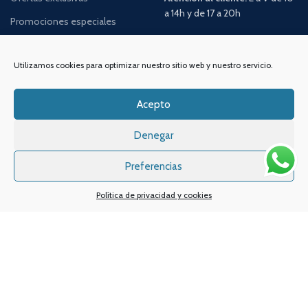
a 14h y de 17 a 20h
Promociones especiales
TELÉFONO:
968 312 702
WATSSAPP:
601 30 58 28
Utilizamos cookies para optimizar nuestro sitio web y nuestro servicio.
Email:
info
@vapeo.es
Acepto
Denegar
Preferencias
Política de privacidad y cookies
Sistemas de pagos
Sistema de envío
Nuestras redes sociales: