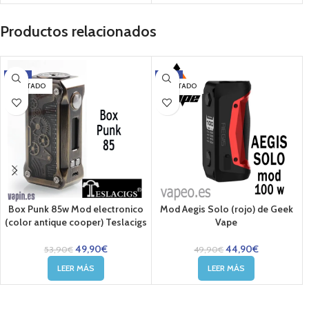
Productos relacionados
-7%
-10%
AGOTADO
AGOTADO
Box Punk 85w Mod electronico
Mod Aegis Solo (rojo) de Geek
(color antique cooper) Teslacigs
Vape
49,90
€
44,90
€
53,90
€
49,90
€
LEER MÁS
LEER MÁS
....