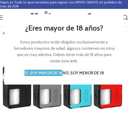
Vapin.es
Todo lo que necesitas para vapear con ENVÍO GRATIS en pedidos de
mas de 30€
0
0,00
€
¿Eres mayor de 18 años?
AGOTADO
Estos productos están dirigidos exclusivamente a
fumadores mayores de edad, algunos contienen nicotina
que es muy adictiva. Debes tener más de 18 años para
visitar esta web.
SÍ, SOY MAYOR DE 18
NO, SOY MENOR DE 18