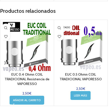
Productos relacionados
AGOTADO
EUC 0.4 Ohmn COIL
EUC 0.5 Ohmn COIL
TRADICIONAL Resistencia de
TRADICIONAL VAPORESSO
VAPORESSO
2,50
€
2,50
€
LEER MÁS
AÑADIR AL CARRITO
....