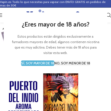
Vapin.es
Todo lo que necesitas para vapear con ENVÍO GRATIS en pedidos de
mas de 30€
0
0,00
€
¿Eres mayor de 18 años?
AGOTADO
Estos productos están dirigidos exclusivamente a
fumadores mayores de edad, algunos contienen nicotina
que es muy adictiva. Debes tener más de 18 años para
visitar esta web.
SÍ, SOY MAYOR DE 18
NO, SOY MENOR DE 18