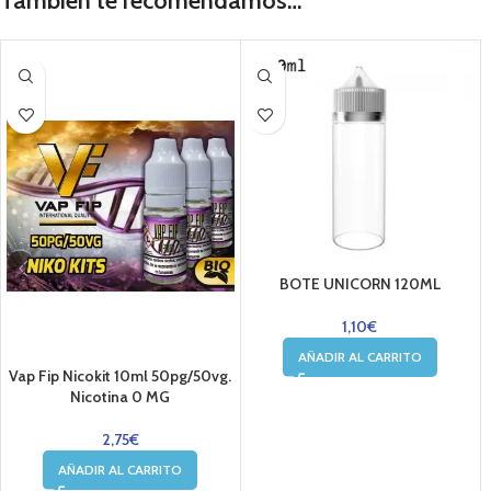
También te recomendamos…
BOTE UNICORN 120ML
1,10
€
AÑADIR AL CARRITO
Vap Fip Nicokit 10ml 50pg/50vg.
Nicotina 0 MG
2,75
€
AÑADIR AL CARRITO