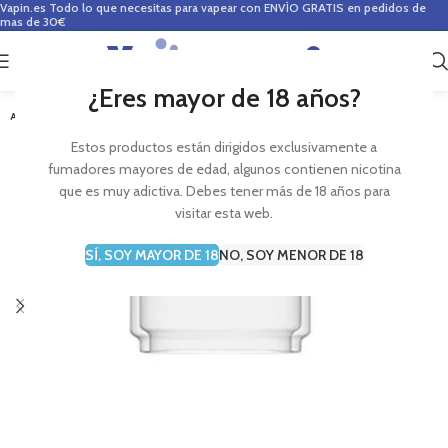
Vapin.es
Todo lo que necesitas para vapear con ENVÍO GRATIS en pedidos de
mas de 30€
0
0,00
€
¿Eres mayor de 18 años?
AGOTADO
Estos productos están dirigidos exclusivamente a
fumadores mayores de edad, algunos contienen nicotina
que es muy adictiva. Debes tener más de 18 años para
visitar esta web.
SÍ, SOY MAYOR DE 18
NO, SOY MENOR DE 18