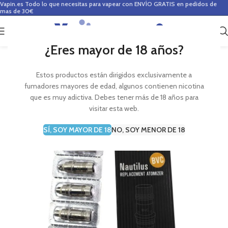
Vapin.es
Todo lo que necesitas para vapear con ENVÍO GRATIS en pedidos de
mas de 30€
0
0,00
€
¿Eres mayor de 18 años?
Estos productos están dirigidos exclusivamente a
fumadores mayores de edad, algunos contienen nicotina
que es muy adictiva. Debes tener más de 18 años para
visitar esta web.
SÍ, SOY MAYOR DE 18
NO, SOY MENOR DE 18