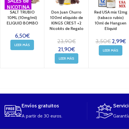
SALES de
NICOTINA
SALT TRUBIO
Don Juan Churro
Red USA mix 12mg
10ML (10mg/ml)
100ml eliquido de
(tabaco rubio)
ELIQUID BOMBO
KINGS CREST +2
10ml de Hangsen
Nicokits de Regalo
Eliquid
6,50
€
23,90
€
3,50
€
2,99
€
LEER MÁS
21,90
€
LEER MÁS
LEER MÁS
....
Envíos gratuitos
Servic
A partir de 30 euros.
Garantía