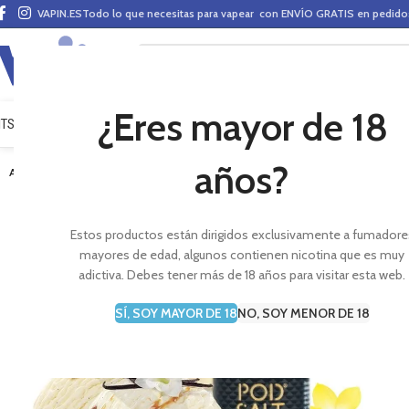
VAPIN.ES
Todo lo que necesitas para vapear con ENVÍO GRATIS en pedid
¿Eres mayor de 18
ITS VAPEO
PODS
MODS
CLAROMIZADORES
BASES Y AROMAS (ALQUIMIA)
E-LÍ
años?
AGOTADO
Estos productos están dirigidos exclusivamente a fumadore
mayores de edad, algunos contienen nicotina que es muy
adictiva. Debes tener más de 18 años para visitar esta web.
SÍ, SOY MAYOR DE 18
NO, SOY MENOR DE 18