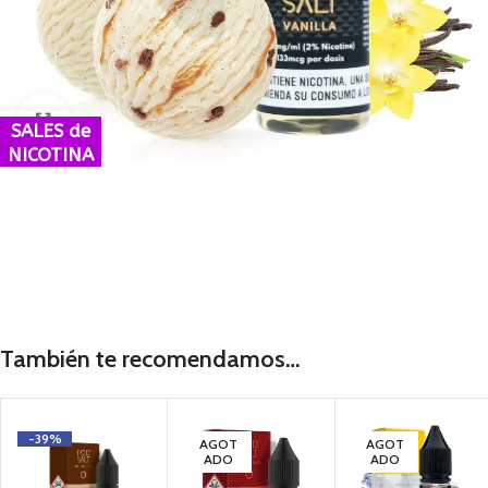
Haga Click para agrandar
SALES de
NICOTINA
También te recomendamos…
-39%
AGOT
AGOT
ADO
ADO