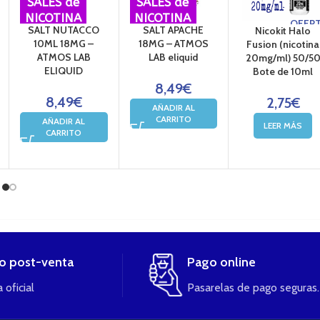
SALES de
SALES de
NICOTINA
NICOTINA
OFER
SALT NUTACCO
SALT APACHE
Nicokit Halo
10ML 18MG –
18MG – ATMOS
Fusion (nicotina
ATMOS LAB
LAB eliquid
20mg/ml) 50/5
ELIQUID
Bote de 10ml
8,49
€
8,49
€
2,75
€
AÑADIR AL
CARRITO
AÑADIR AL
LEER MÁS
CARRITO
io post-venta
Pago online
 oficial
Pasarelas de pago seguras.