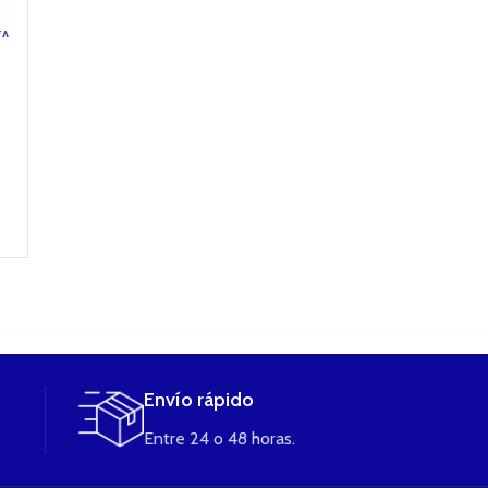
TA
AMERICAN BLEND
PINKMAN 50ML
vap fip TBK eli
10ML – LIQUA
eliquid booster
3 x 10ml
ELIQUIDS
Vampire Vape
0
13,90
€
5,50
€
16,50
€
SELECCIONAR
OPCIONES
SELECCIONAR
LEER MÁS
OPCIONES
Envío rápido
Entre 24 o 48 horas.