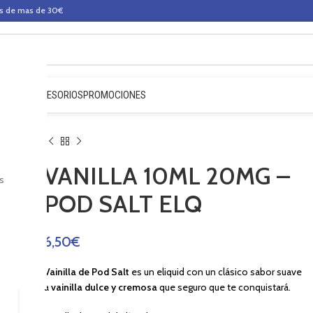
os de mas de 30€
QUIDOS
ACCESORIOS
PROMOCIONES
VANILLA 10ML 20MG –
s
POD SALT ELQ
6,50
€
Vainilla de Pod Salt
es un eliquid con un c
lásico sabor suave
a
vainilla
dulce y cremosa
que seguro que te conquistará.