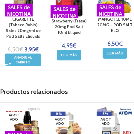
SALES de
SALES de
SALES de
NICOTINA
NICOTINA
NICOTINA
CIGARETTE
MANGO ICE 10ML
Strawberry (Fresa)
(Tabaco Rubio)
20MG – POD SALT
20mg Pod Salt
Sales 20mg/ml de
ELQ
10ml Eliquid
Pod Salts Eliquids
6,50
€
4,95
€
6,50
€
3,95
€
LEER MÁS
LEER MÁS
AÑADIR AL
CARRITO
Productos relacionados
-8%
-15%
AGOT
ADO
AGOT
AGOT
ADO
ADO