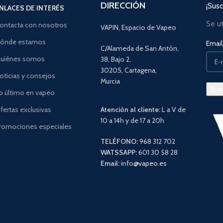
DIRECCIÓN
¡Susc
NLACES DE INTERÉS
Se u
ontacta con nosotros
VAPIN, Espacio de Vapeo
ónde estamos
Email 
C/Alameda de San Antón,
uiénes somos
38, Bajo 2,
30205, Cartagena,
oticias y consejos
Murcia
o último en vapeo
fertas exclusivas
Atención al cliente:
L a V de
10 a 14h y de 17 a 20h
romociones especiales
TELÉFONO:
968 312 702
WATSSAPP:
601 30 58 28
Email:
info
@vapeo.es