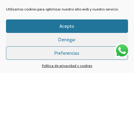
Utilizamos cookies para optimizar nuestro sitio web y nuestro servicio.
Acepto
Denegar
Preferencias
Política de privacidad y cookies
Sistemas de pagos
Sistema de envío
Nuestras redes sociales:
Desarrollado por
Digital Creatio
. ©2025 Vapin Cigarrillos electrónicos .