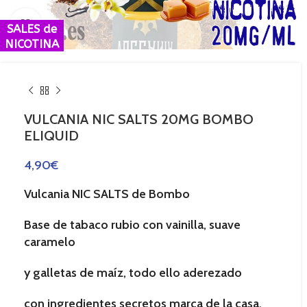
Haga Click para agrandar
SALES de
NICOTINA
VULCANIA NIC SALTS 20MG BOMBO
ELIQUID
4,90
€
Vulcan
ia NIC SALTS de
Bombo
Base de tabaco rubio con vainilla, suave
caramelo
y galletas de maíz, todo ello aderezado
con ingredientes secretos marca de la casa.