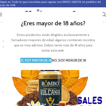
Vapin.es
Todo lo que necesitas para vapear con ENVÍO GRATIS en pedidos de
mas de 30€
0
0,00
€
¿Eres mayor de 18 años?
Estos productos están dirigidos exclusivamente a
fumadores mayores de edad, algunos contienen nicotina
que es muy adictiva. Debes tener más de 18 años para
visitar esta web.
SÍ, SOY MAYOR DE 18
NO, SOY MENOR DE 18