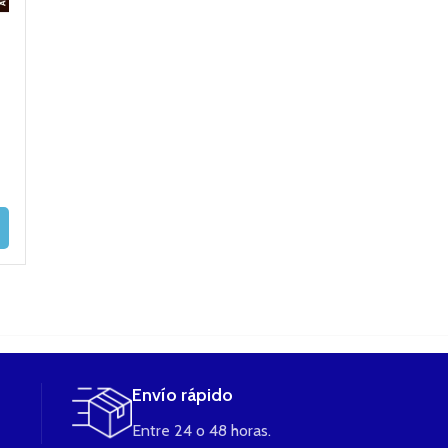
AMERICAN BLEND
vap fip TBK eliquid
Vap Fip RYX eli
10ML – LIQUA
3 x 10ml
3X10ml
ELIQUIDS
13,90
€
13,90
€
5,50
€
SELECCIONAR
SELECCIONAR
OPCIONES
OPCIONES
SELECCIONAR
OPCIONES
Envío rápido
Entre 24 o 48 horas.