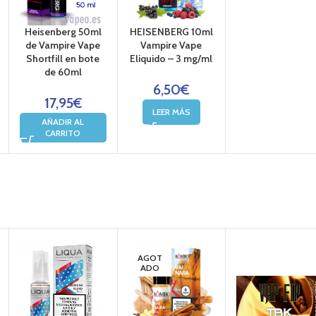
Heisenberg 50ml
HEISENBERG 10ml
de Vampire Vape
Vampire Vape
Shortfill en bote
Eliquido – 3 mg/ml
de 60ml
6,50
€
17,95
€
LEER MÁS
AÑADIR AL
CARRITO
AGOT
ADO