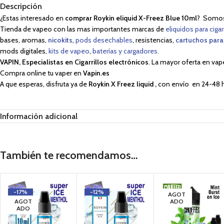
Descripción
¿Estas interesado en
comprar
Roykin eliquid X-Freez Blue 10ml
? Somos 
Tienda de vapeo con las mas importantes marcas de
eliquidos para cigar
bases, aromas,
nicokits
,
pods desechables
, resistencias,
cartuchos para
mods digitales,
kits de vapeo
,
baterías y cargadores.
VAPIN, Especialistas en Cigarrillos electrónicos
. La mayor oferta en vap
Compra online tu vaper en
Vapin.es
A que esperas, disfruta ya de
Roykin X Freez liquid
,
con envío en 24-48 h
Información adicional
También te recomendamos…
-17%
-12%
AGOT
AGOT
ADO
ADO