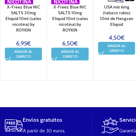
NICOTINA
NICOTINA
X-Freez Blue NIC
X-Freez Blue NIC
USA mix 6mg
SALTS 20mg
SALTS 10mg
(tabaco rubio)
Eliquid 10ml (sales
Eliquid 10ml (sales
10ml de Hangsen
nicotina) by
nicotina) by
Eliquid
ROYKIN
ROYKIN
4,50
€
6,95
€
6,50
€
AÑADIR AL
CARRITO
AÑADIR AL
AÑADIR AL
CARRITO
CARRITO
....
Envíos gratuitos
Servic
A partir de 30 euros.
Garantía