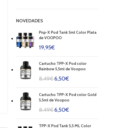
NOVEDADES
Pnp-X Pod Tank 5ml Color Plata
de VOOPOO
19,95
€
Cartucho TPP-X Pod color
Rainbow 5,5ml de Voopoo
8,49
€
6,50
€
Cartucho TPP-X Pod color Gold
5,5ml de Voopoo
8,49
€
6,50
€
TPP-X Pod Tank 5,5 ML Color