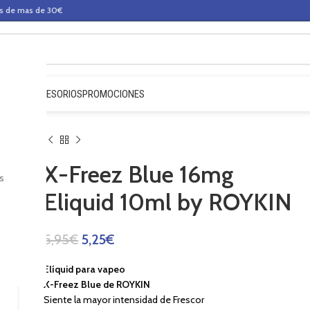
os de mas de 30€
QUIDOS
ACCESORIOS
PROMOCIONES
X-Freez Blue 16mg
s
Eliquid 10ml by ROYKIN
5,95
€
5,25
€
Elíquid para vapeo
X-Freez Blue de ROYKIN
Siente la mayor intensidad de Frescor