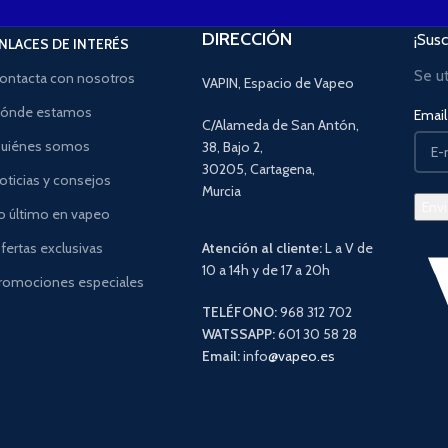
DIRECCIÓN
¡Susc
NLACES DE INTERÉS
Se u
ontacta con nosotros
VAPIN, Espacio de Vapeo
ónde estamos
Email 
C/Alameda de San Antón,
uiénes somos
38, Bajo 2,
30205, Cartagena,
oticias y consejos
Murcia
o último en vapeo
fertas exclusivas
Atención al cliente:
L a V de
10 a 14h y de 17 a 20h
romociones especiales
TELÉFONO:
968 312 702
WATSSAPP:
601 30 58 28
Email:
info
@vapeo.es