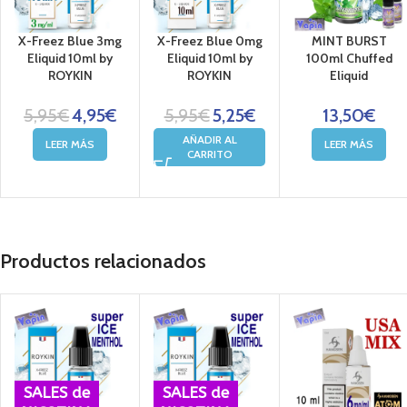
X-Freez Blue 3mg
X-Freez Blue 0mg
MINT BURST
Eliquid 10ml by
Eliquid 10ml by
100ml Chuffed
ROYKIN
ROYKIN
Eliquid
5,95
€
4,95
€
5,95
€
5,25
€
13,50
€
AÑADIR AL
LEER MÁS
LEER MÁS
CARRITO
Productos relacionados
SALES de
SALES de