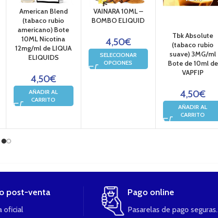
American Blend
VAINARA 10ML –
(tabaco rubio
BOMBO ELIQUID
americano) Bote
Tbk Absolute
10ML Nicotina
4,50
€
(tabaco rubio
12mg/ml de LIQUA
suave) 3MG/ml
SELECCIONAR
ELIQUIDS
OPCIONES
Bote de 10ml de
VAPFIP
4,50
€
AÑADIR AL
4,50
€
CARRITO
AÑADIR AL
CARRITO
io post-venta
Pago online
 oficial
Pasarelas de pago seguras.