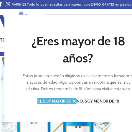
VAPIN.ES
Todo lo que necesitas para vapear con ENVÍO GRATIS en pedid
¿Eres mayor de 18
ITS VAPEO
PODS
MODS
CLAROMIZADORES
BASES Y AROMAS (ALQUIMIA)
E-LÍ
años?
-12%
Estos productos están dirigidos exclusivamente a fumadore
mayores de edad, algunos contienen nicotina que es muy
adictiva. Debes tener más de 18 años para visitar esta web.
SÍ, SOY MAYOR DE 18
NO, SOY MENOR DE 18