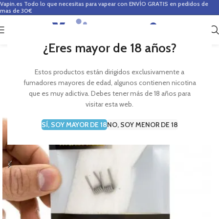
Vapin.es
Todo lo que necesitas para vapear con ENVÍO GRATIS en pedidos de
mas de 30€
0
0,00
€
¿Eres mayor de 18 años?
Estos productos están dirigidos exclusivamente a
fumadores mayores de edad, algunos contienen nicotina
que es muy adictiva. Debes tener más de 18 años para
visitar esta web.
SÍ, SOY MAYOR DE 18
NO, SOY MENOR DE 18