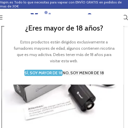
Vapin.es
Todo lo que necesitas para vapear con ENVÍO GRATIS en pedidos de
mas de 30€
0
0,00
€
¿Eres mayor de 18 años?
Estos productos están dirigidos exclusivamente a
fumadores mayores de edad, algunos contienen nicotina
que es muy adictiva. Debes tener más de 18 años para
visitar esta web.
SÍ, SOY MAYOR DE 18
NO, SOY MENOR DE 18