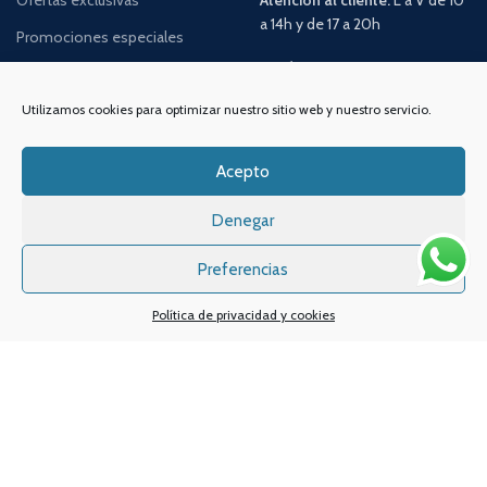
Ofertas exclusivas
Atención al cliente:
L a V de 10
a 14h y de 17 a 20h
Promociones especiales
TELÉFONO:
968 312 702
WATSSAPP:
601 30 58 28
Utilizamos cookies para optimizar nuestro sitio web y nuestro servicio.
Email:
info
@vapeo.es
Acepto
Denegar
Preferencias
Política de privacidad y cookies
Sistemas de pagos
Sistema de envío
Nuestras redes sociales: