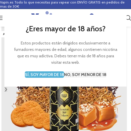
Vapin.es
Todo lo que necesitas para vapear con ENVÍO GRATIS en pedidos de
mas de 30€
0
0,00
€
¿Eres mayor de 18 años?
AGOTADO
Estos productos están dirigidos exclusivamente a
fumadores mayores de edad, algunos contienen nicotina
que es muy adictiva. Debes tener más de 18 años para
visitar esta web.
SÍ, SOY MAYOR DE 18
NO, SOY MENOR DE 18