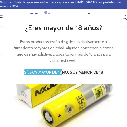
Vapin.es
Todo lo que necesitas para vapear con ENVÍO GRATIS en pedidos de
mas de 30€
0
0,00
€
¿Eres mayor de 18 años?
Estos productos están dirigidos exclusivamente a
fumadores mayores de edad, algunos contienen nicotina
que es muy adictiva. Debes tener más de 18 años para
visitar esta web.
SÍ, SOY MAYOR DE 18
NO, SOY MENOR DE 18