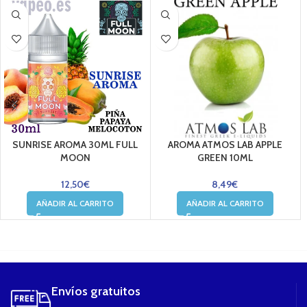
SUNRISE AROMA 30ML FULL
AROMA ATMOS LAB APPLE
MOON
GREEN 10ML
12,50
€
8,49
€
AÑADIR AL CARRITO
AÑADIR AL CARRITO
....
Envíos gratuitos