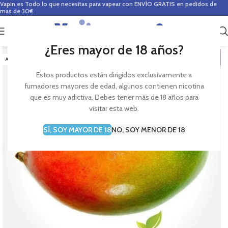
Vapin.es
Todo lo que necesitas para vapear con ENVÍO GRATIS en pedidos de
mas de 30€
0
0,00
€
¿Eres mayor de 18 años?
AGOTADO
Estos productos están dirigidos exclusivamente a
fumadores mayores de edad, algunos contienen nicotina
que es muy adictiva. Debes tener más de 18 años para
visitar esta web.
SÍ, SOY MAYOR DE 18
NO, SOY MENOR DE 18