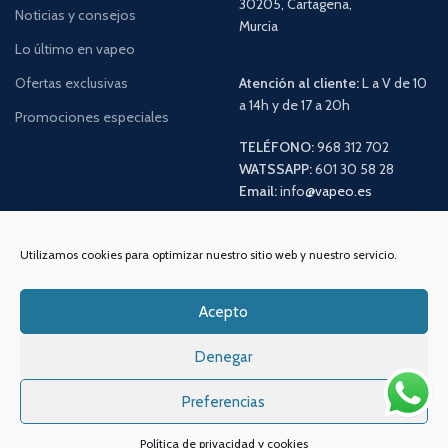
30205, Cartagena,
Noticias y consejos
Murcia
Lo último en vapeo
Ofertas exclusivas
Atención al cliente:
L a V de 10
a 14h y de 17 a 20h
Promociones especiales
TELÉFONO:
968 312 702
WATSSAPP:
601 30 58 28
Email:
info
@vapeo.es
Utilizamos cookies para optimizar nuestro sitio web y nuestro servicio.
Acepto
Denegar
Preferencias
Sistemas de pagos
Sistema de envío
Política de privacidad y cookies