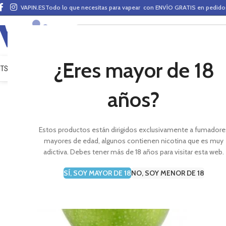
VAPIN.ES
Todo lo que necesitas para vapear con ENVÍO GRATIS en pedid
¿Eres mayor de 18
ITS VAPEO
PODS
MODS
CLAROMIZADORES
BASES Y AROMAS (ALQUIMIA)
E-LÍ
años?
Estos productos están dirigidos exclusivamente a fumadore
mayores de edad, algunos contienen nicotina que es muy
adictiva. Debes tener más de 18 años para visitar esta web.
SÍ, SOY MAYOR DE 18
NO, SOY MENOR DE 18