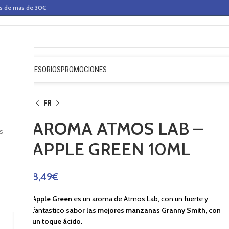
os de mas de 30€
QUIDOS
ACCESORIOS
PROMOCIONES
AROMA ATMOS LAB –
s
APPLE GREEN 10ML
8,49
€
Apple Green
es un aroma de Atmos Lab, con un fuerte y
fantastico
sabor
las mejores manzanas Granny Smith, con
un toque ácido.