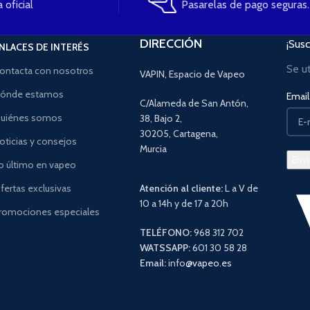
 oficial
Pasarelas de pago seguras.
DIRECCIÓN
¡Susc
NLACES DE INTERÉS
Se u
ontacta con nosotros
VAPIN, Espacio de Vapeo
ónde estamos
Email 
C/Alameda de San Antón,
uiénes somos
38, Bajo 2,
30205, Cartagena,
oticias y consejos
Murcia
o último en vapeo
fertas exclusivas
Atención al cliente:
L a V de
10 a 14h y de 17 a 20h
romociones especiales
TELÉFONO:
968 312 702
WATSSAPP:
601 30 58 28
Email:
info
@vapeo.es