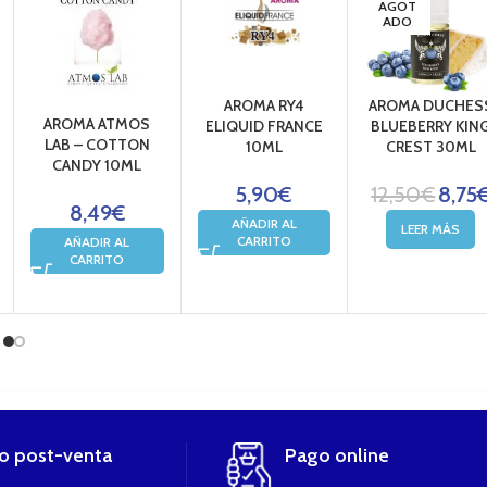
AGOT
ADO
AROMA RY4
AROMA DUCHES
AROMA ATMOS
ELIQUID FRANCE
BLUEBERRY KIN
LAB – COTTON
10ML
CREST 30ML
CANDY 10ML
5,90
€
12,50
€
8,75
8,49
€
AÑADIR AL
LEER MÁS
CARRITO
AÑADIR AL
CARRITO
io post-venta
Pago online