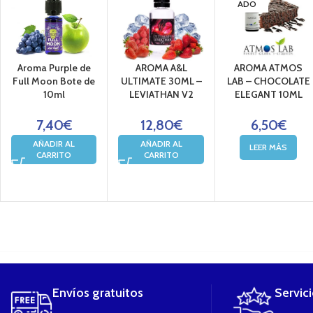
ADO
Aroma Purple de
AROMA A&L
AROMA ATMOS
Full Moon Bote de
ULTIMATE 30ML –
LAB – CHOCOLATE
10ml
LEVIATHAN V2
ELEGANT 10ML
7,40
€
12,80
€
6,50
€
AÑADIR AL
AÑADIR AL
LEER MÁS
CARRITO
CARRITO
....
Envíos gratuitos
Servic