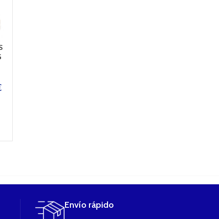
S
AROMA A&L
AROMA A&L
AROMA A&L
G
ULTIMATE 30ML –
ULTIMATE 30ML –
ULTIMATE 30M
ONI ZERO
SUCCUBE
FURY
€
12,80
€
12,80
€
15,49
€
AÑADIR AL
AÑADIR AL
AÑADIR AL
CARRITO
CARRITO
CARRITO
Envío rápido