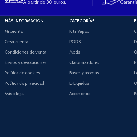
A partir de 30 euros.
Garantía
MÁS INFORMACIÓN
CATEGORÍAS
E
Mi cuenta
Kits Vapeo
C
Crear cuenta
PODS
D
Condiciones de venta
Mods
Q
Envíos y devoluciones
Claromizadores
N
Política de cookies
Bases y aromas
L
Política de privacidad
E-Líquidos
O
Aviso legal
Accesorios
P