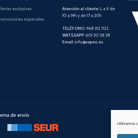
fertas exclusivas
Atención al cliente:
L a V de
10 a 14h y de 17 a 20h
romociones especiales
TELÉFONO:
968 312 702
WATSSAPP:
601 30 58 28
Email:
info
@vapeo.es
tema de envío
Nuestra
Utilizamos c