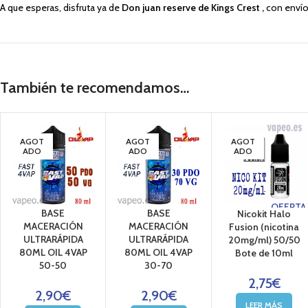
A que esperas, disfruta ya de
Don juan reserve de Kings Crest ,
con envío
También te recomendamos…
AGOT
AGOT
AGOT
ADO
ADO
ADO
OFERTA
BASE
BASE
Nicokit Halo
MACERACIÓN
MACERACIÓN
Fusion (nicotina
ULTRARÁPIDA
ULTRARÁPIDA
20mg/ml) 50/50
80ML OIL 4VAP
80ML OIL 4VAP
Bote de 10ml
50-50
30-70
2,75
€
2,90
€
2,90
€
LEER MÁS