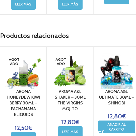
LEER MÁS
LEER MÁS
Productos relacionados
AGOT
AGOT
ADO
ADO
AROMA
AROMA A&L
AROMA A&L
HONEYDEW KIWI
SHAKER – 30ML
ULTIMATE 30ML –
BERRY 30ML –
THE VIRGINS
SHINOBI
PACHAMAMA
MOJITO
ELIQUIDS
12,80
€
12,80
€
AÑADIR AL
12,50
€
CARRITO
LEER MÁS