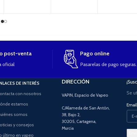
io post-venta
Pago online
 oficial
Pasarelas de pago seguras.
DIRECCIÓN
¡Susc
NLACES DE INTERÉS
Se u
ontacta con nosotros
VAPIN, Espacio de Vapeo
ónde estamos
Email 
C/Alameda de San Antón,
uiénes somos
38, Bajo 2,
30205, Cartagena,
oticias y consejos
Murcia
o último en vapeo