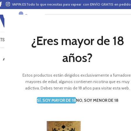
VAPIN.ES
Todo lo que necesitas para vapear con ENVÍO GRATIS en pedid
¿Eres mayor de 18
ITS VAPEO
PODS
MODS
CLAROMIZADORES
BASES Y AROMAS (ALQUIMIA)
E-LÍ
años?
-22%
AGOTADO
Estos productos están dirigidos exclusivamente a fumadore
mayores de edad, algunos contienen nicotina que es muy
adictiva. Debes tener más de 18 años para visitar esta web.
SÍ, SOY MAYOR DE 18
NO, SOY MENOR DE 18