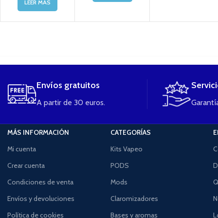
LEER MÁS
....
Envíos gratuitos
Servic
A partir de 30 euros.
Garantía
MÁS INFORMACIÓN
CATEGORÍAS
E
Mi cuenta
Kits Vapeo
C
Crear cuenta
PODS
D
Condiciones de venta
Mods
Q
Envíos y devoluciones
Claromizadores
N
Política de cookies
Bases y aromas
L