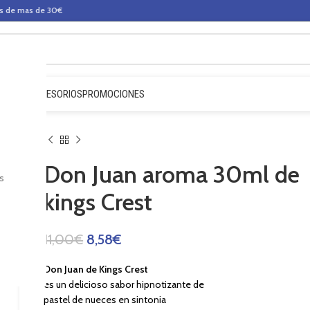
os de mas de 30€
QUIDOS
ACCESORIOS
PROMOCIONES
Don Juan aroma 30ml de
s
kings Crest
11,00
€
8,58
€
Don Juan de Kings Crest
es un delicioso sabor hipnotizante de
pastel de nueces en sintonia