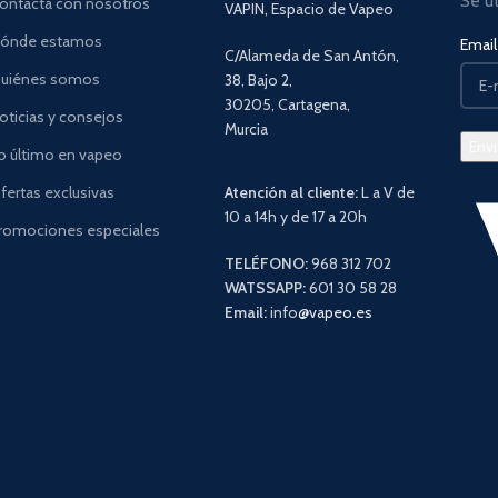
Se u
ontacta con nosotros
VAPIN, Espacio de Vapeo
ónde estamos
Email 
C/Alameda de San Antón,
uiénes somos
38, Bajo 2,
30205, Cartagena,
oticias y consejos
Murcia
o último en vapeo
fertas exclusivas
Atención al cliente:
L a V de
10 a 14h y de 17 a 20h
romociones especiales
TELÉFONO:
968 312 702
WATSSAPP:
601 30 58 28
Email:
info
@vapeo.es