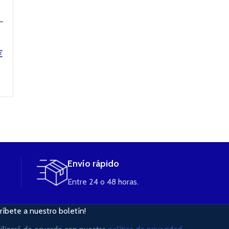
AROMA A&L
Tribeca Aroma
AROMA CIRKUS
–
ULTIMATE 30ML –
concentrado. Bote
Ry4 10ml
FURY
10ml de Halo
5,90
€
€
15,49
€
7,90
€
LEER MÁS
AÑADIR AL
AÑADIR AL
CARRITO
CARRITO
Envío rápido
Entre 24 o 48 horas.
ríbete a nuestro boletín!