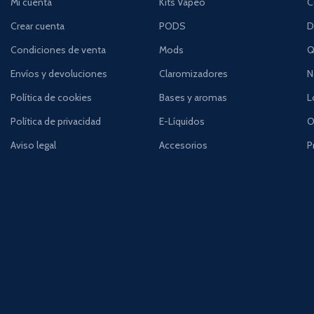
Mi cuenta
Kits Vapeo
C
Crear cuenta
PODS
D
Condiciones de venta
Mods
Q
Envíos y devoluciones
Claromizadores
N
Política de cookies
Bases y aromas
L
Política de privacidad
E-Líquidos
O
Aviso legal
Accesorios
P