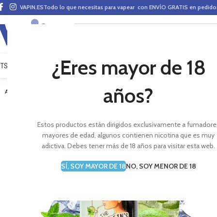
VAPIN.ES
Todo lo que necesitas para vapear con ENVÍO GRATIS en pedid
¿Eres mayor de 18
ITS VAPEO
PODS
MODS
CLAROMIZADORES
BASES Y AROMAS (ALQUIMIA)
E-LÍ
años?
AGOTADO
Estos productos están dirigidos exclusivamente a fumadore
mayores de edad, algunos contienen nicotina que es muy
adictiva. Debes tener más de 18 años para visitar esta web.
SÍ, SOY MAYOR DE 18
NO, SOY MENOR DE 18