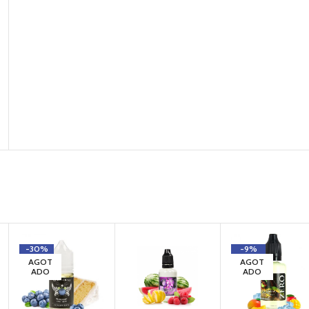
-30%
-9%
AGOT
AGOT
ADO
ADO