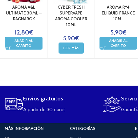
AROMA A&L
CYBER FRESH
AROMA RY4
ULTIMATE 30ML –
SUPERVAPE
ELIQUID FRANCE
RAGNAROK
AROMA COOLER
10ML
10ML
12,80
€
5,90
€
5,90
€
AÑADIR AL
AÑADIR AL
CARRITO
CARRITO
LEER MÁS
....
Envíos gratuitos
Servic
A partir de 30 euros.
Garantía
MÁS INFORMACIÓN
CATEGORÍAS
E