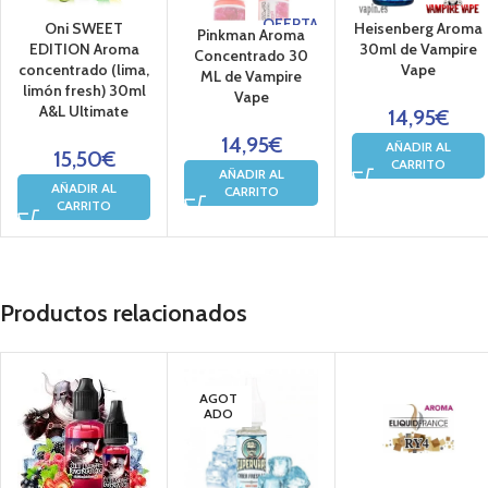
OFERTA
Oni SWEET
Heisenberg Aroma
Pinkman Aroma
EDITION Aroma
30ml de Vampire
Concentrado 30
concentrado (lima,
Vape
ML de Vampire
limón fresh) 30ml
Vape
A&L Ultimate
14,95
€
14,95
€
AÑADIR AL
15,50
€
CARRITO
AÑADIR AL
AÑADIR AL
CARRITO
CARRITO
Productos relacionados
AGOT
ADO