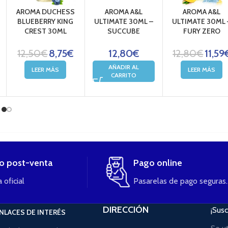
AROMA DUCHESS
AROMA A&L
AROMA A&L
BLUEBERRY KING
ULTIMATE 30ML –
ULTIMATE 30ML 
CREST 30ML
SUCCUBE
FURY ZERO
12,50
€
8,75
€
12,80
€
12,80
€
11,59
AÑADIR AL
LEER MÁS
LEER MÁS
CARRITO
io post-venta
Pago online
 oficial
Pasarelas de pago seguras.
DIRECCIÓN
¡Susc
NLACES DE INTERÉS