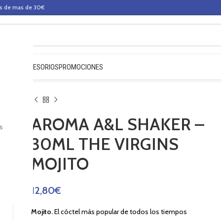
os de mas de 30€
QUIDOS
ACCESORIOS
PROMOCIONES
AROMA A&L SHAKER –
s
30ML THE VIRGINS
MOJITO
12,80
€
Mojito.
El cóctel más popular de todos los tiempos