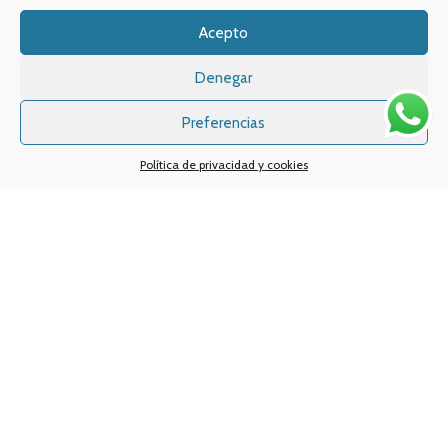
Acepto
Denegar
Preferencias
Política de privacidad y cookies
Sistemas de pagos
Sistema de envío
Nuestras redes sociales:
Desarrollado por
Digital Creatio
. ©2025 Vapin Cigarrillos electrónicos .
Todos los derechos reservados.
Aviso legal