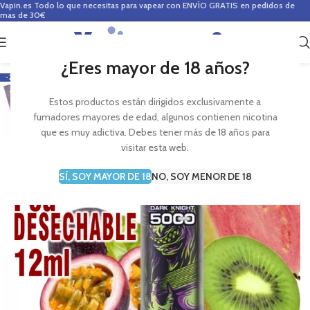
Vapin.es
Todo lo que necesitas para vapear con ENVÍO GRATIS en pedidos de
mas de 30€
0
0,00
€
¿Eres mayor de 18 años?
-22%
Estos productos están dirigidos exclusivamente a
fumadores mayores de edad, algunos contienen nicotina
que es muy adictiva. Debes tener más de 18 años para
visitar esta web.
SÍ, SOY MAYOR DE 18
NO, SOY MENOR DE 18