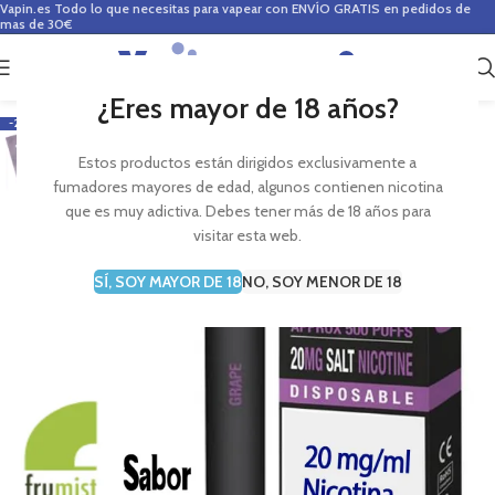
Vapin.es
Todo lo que necesitas para vapear con ENVÍO GRATIS en pedidos de
mas de 30€
0
0,00
€
¿Eres mayor de 18 años?
-22%
Estos productos están dirigidos exclusivamente a
fumadores mayores de edad, algunos contienen nicotina
que es muy adictiva. Debes tener más de 18 años para
visitar esta web.
SÍ, SOY MAYOR DE 18
NO, SOY MENOR DE 18