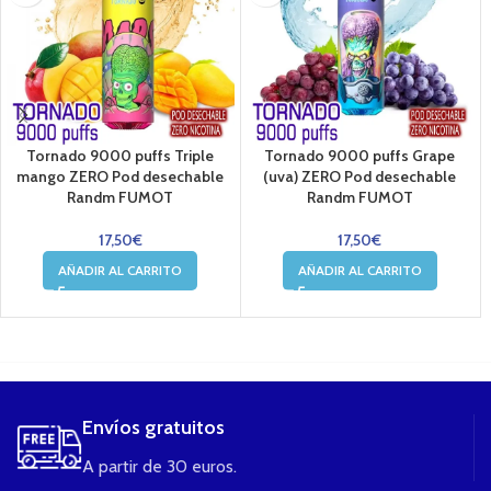
Tornado 9000 puffs Triple
Tornado 9000 puffs Grape
mango ZERO Pod desechable
(uva) ZERO Pod desechable
Randm FUMOT
Randm FUMOT
17,50
€
17,50
€
AÑADIR AL CARRITO
AÑADIR AL CARRITO
....
Envíos gratuitos
A partir de 30 euros.