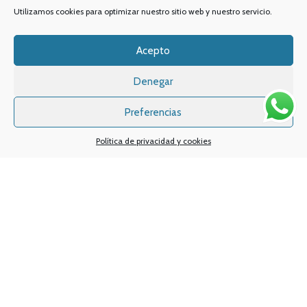
Noticias y consejos
Murcia
Utilizamos cookies para optimizar nuestro sitio web y nuestro servicio.
Lo último en vapeo
Acepto
Ofertas exclusivas
Atención al cliente:
L a V de 10
a 14h y de 17 a 20h
Promociones especiales
Denegar
TELÉFONO:
968 312 702
WATSSAPP:
601 30 58 28
Preferencias
Email:
info
@vapeo.es
Política de privacidad y cookies
Sistemas de pagos
Sistema de envío