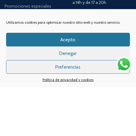
a 14h y de 17 a 20h
Promociones especiales
TELÉFONO:
968 312 702
WATSSAPP:
601 30 58 28
Utilizamos cookies para optimizar nuestro sitio web y nuestro servicio.
Email:
info
@vapeo.es
Acepto
Denegar
Preferencias
Política de privacidad y cookies
Sistemas de pagos
Sistema de envío
Nuestras redes sociales: