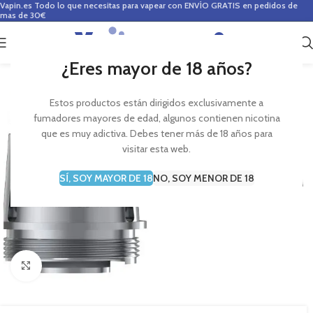
Vapin.es
Todo lo que necesitas para vapear con ENVÍO GRATIS en pedidos de
mas de 30€
0
0,00
€
¿Eres mayor de 18 años?
Estos productos están dirigidos exclusivamente a
fumadores mayores de edad, algunos contienen nicotina
que es muy adictiva. Debes tener más de 18 años para
visitar esta web.
SÍ, SOY MAYOR DE 18
NO, SOY MENOR DE 18
Haga Click para agrandar