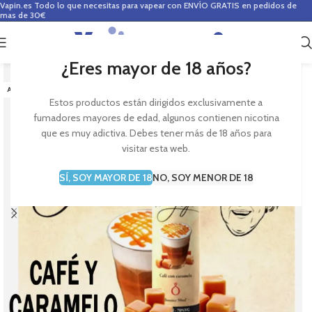
Vapin.es
Todo lo que necesitas para vapear con ENVÍO GRATIS en pedidos de
mas de 30€
0
0,00
€
¿Eres mayor de 18 años?
-6%
AGOTADO
Estos productos están dirigidos exclusivamente a
fumadores mayores de edad, algunos contienen nicotina
que es muy adictiva. Debes tener más de 18 años para
visitar esta web.
SÍ, SOY MAYOR DE 18
NO, SOY MENOR DE 18