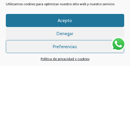
Utilizamos cookies para optimizar nuestro sitio web y nuestro servicio.
Acepto
Denegar
Preferencias
Política de privacidad y cookies
Sistemas de pagos
Sistema de envío
Nuestras redes sociales:
Desarrollado por
Digital Creatio
. ©2025 Vapin Cigarrillos electrónicos .