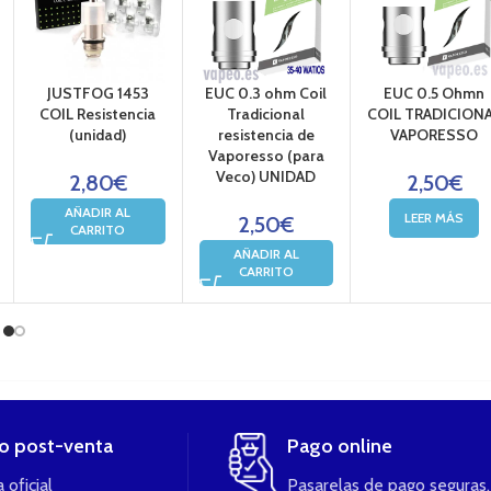
JUSTFOG 1453
EUC 0.3 ohm Coil
EUC 0.5 Ohmn
COIL Resistencia
Tradicional
COIL TRADICION
(unidad)
resistencia de
VAPORESSO
Vaporesso (para
Veco) UNIDAD
2,80
€
2,50
€
AÑADIR AL
LEER MÁS
2,50
€
CARRITO
AÑADIR AL
CARRITO
io post-venta
Pago online
 oficial
Pasarelas de pago seguras.