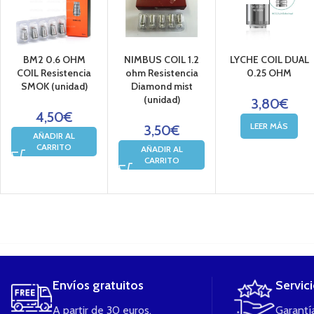
BM2 0.6 OHM
NIMBUS COIL 1.2
LYCHE COIL DUAL
COIL Resistencia
ohm Resistencia
0.25 OHM
SMOK (unidad)
Diamond mist
(unidad)
3,80
€
4,50
€
LEER MÁS
3,50
€
AÑADIR AL
CARRITO
AÑADIR AL
CARRITO
....
Envíos gratuitos
Servic
A partir de 30 euros.
Garantía