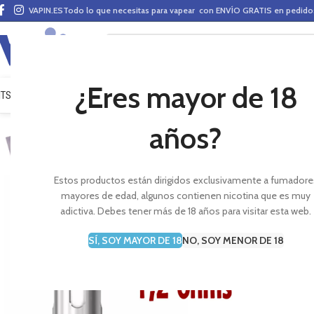
VAPIN.ES
Todo lo que necesitas para vapear con ENVÍO GRATIS en pedid
¿Eres mayor de 18
ITS VAPEO
PODS
MODS
CLAROMIZADORES
BASES Y AROMAS (ALQUIMIA)
E-LÍ
años?
Estos productos están dirigidos exclusivamente a fumadore
mayores de edad, algunos contienen nicotina que es muy
adictiva. Debes tener más de 18 años para visitar esta web.
SÍ, SOY MAYOR DE 18
NO, SOY MENOR DE 18