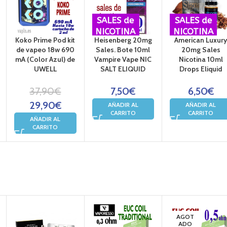
SALES de
SALES de
NICOTINA
NICOTINA
Koko Prime Pod kit
Heisenberg 20mg
American Luxur
de vapeo 18w 690
Sales. Bote 10ml
20mg Sales
mA (Color Azul) de
Vampire Vape NIC
Nicotina 10ml
UWELL
SALT ELIQUID
Drops Eliquid
37,90
€
7,50
€
6,50
€
29,90
€
AÑADIR AL
AÑADIR AL
CARRITO
CARRITO
AÑADIR AL
CARRITO
AGOT
ADO