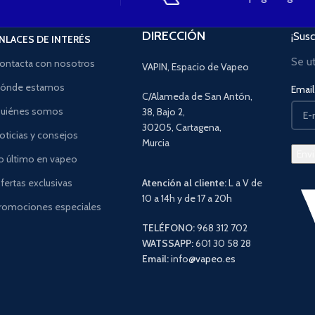
DIRECCIÓN
¡Susc
NLACES DE INTERÉS
Se u
ontacta con nosotros
VAPIN, Espacio de Vapeo
ónde estamos
Email 
C/Alameda de San Antón,
uiénes somos
38, Bajo 2,
30205, Cartagena,
oticias y consejos
Murcia
o último en vapeo
fertas exclusivas
Atención al cliente:
L a V de
10 a 14h y de 17 a 20h
romociones especiales
TELÉFONO:
968 312 702
WATSSAPP:
601 30 58 28
Email:
info
@vapeo.es