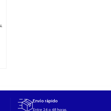
EC HEAD ELEAF
T18E COIL
Resistencia
AL
MELO 0.3 OHM
Resistencia 1,5
Vaporesso CC
resistencia
Ohms de INNOKIN
GD-SS 1,4 o
(unidad)
(unidad)
3,80
€
2,95
€
4,50
€
AÑADIR AL
CARRITO
AÑADIR AL
LEER MÁS
CARRITO
Envío rápido
Entre 24 o 48 horas.