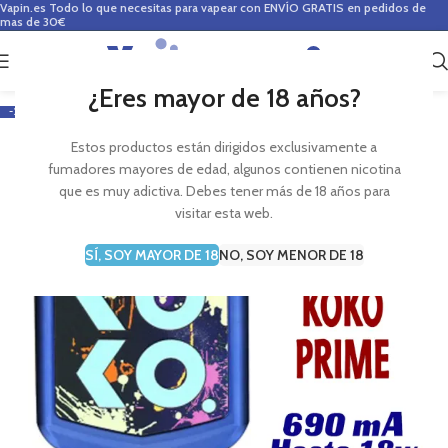
Vapin.es
Todo lo que necesitas para vapear con ENVÍO GRATIS en pedidos de
mas de 30€
0
0,00
€
¿Eres mayor de 18 años?
-21%
Estos productos están dirigidos exclusivamente a
fumadores mayores de edad, algunos contienen nicotina
que es muy adictiva. Debes tener más de 18 años para
visitar esta web.
SÍ, SOY MAYOR DE 18
NO, SOY MENOR DE 18