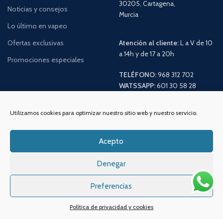
30205, Cartagena,
Noticias y consejos
Murcia
Lo último en vapeo
Ofertas exclusivas
Atención al cliente:
L a V de 10
a 14h y de 17 a 20h
Promociones especiales
TELÉFONO:
968 312 702
WATSSAPP:
601 30 58 28
Email:
info
@vapeo.es
Utilizamos cookies para optimizar nuestro sitio web y nuestro servicio.
Acepto
Denegar
Preferencias
Política de privacidad y cookies
Sistemas de pagos
Sistema de envío