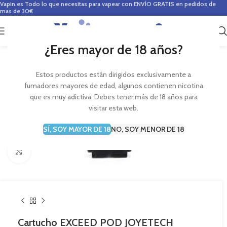
Vapin.es
Todo lo que necesitas para vapear con ENVÍO GRATIS en pedidos de
mas de 30€
0
0,00
€
¿Eres mayor de 18 años?
Estos productos están dirigidos exclusivamente a
fumadores mayores de edad, algunos contienen nicotina
que es muy adictiva. Debes tener más de 18 años para
visitar esta web.
SÍ, SOY MAYOR DE 18
NO, SOY MENOR DE 18
Haga Click para agrandar
Cartucho EXCEED POD JOYETECH