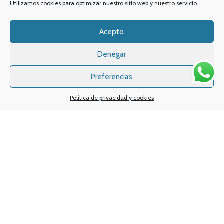
Utilizamos cookies para optimizar nuestro sitio web y nuestro servicio.
TELÉFONO:
968 312 702
WATSSAPP:
601 30 58 28
Email:
info
@vapeo.es
Acepto
Denegar
Preferencias
Política de privacidad y cookies
Sistemas de pagos
Sistema de envío
Nuestras redes sociales: