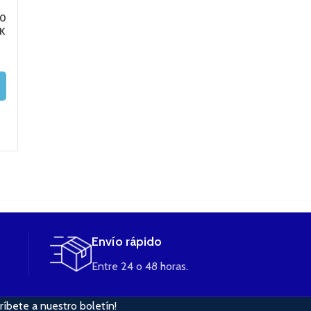
UNIDAD
.0
CARTUCHO POD
TRINITY ALP
K
CALIBURN 1.4 OHM
ATOMIZER PA
4,50
€
– UWELL (UNIDAD)
0.6ohm – SM
AÑADIR AL
CARRITO
4,00
€
3,75
€
8,50
€
AÑADIR AL
AÑADIR AL
CARRITO
CARRITO
Envío rápido
Entre 24 o 48 horas.
ríbete a nuestro boletín!