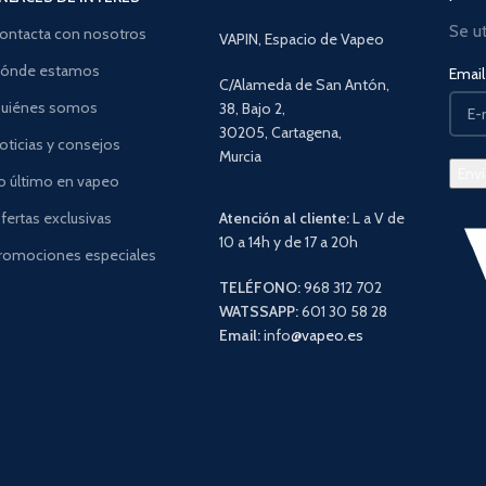
Se u
ontacta con nosotros
VAPIN, Espacio de Vapeo
ónde estamos
Email 
C/Alameda de San Antón,
uiénes somos
38, Bajo 2,
30205, Cartagena,
oticias y consejos
Murcia
o último en vapeo
fertas exclusivas
Atención al cliente:
L a V de
10 a 14h y de 17 a 20h
romociones especiales
TELÉFONO:
968 312 702
WATSSAPP:
601 30 58 28
Email:
info
@vapeo.es