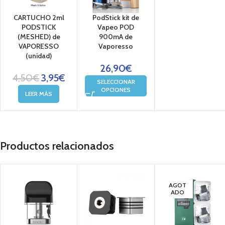
CARTUCHO 2ml
PodStick kit de
PODSTICK
Vapeo POD
(MESHED) de
900mA de
VAPORESSO
Vaporesso
(unidad)
26,90
€
4,50
€
3,95
€
SELECCIONAR
OPCIONES
LEER MÁS
Productos relacionados
AGOT
ADO