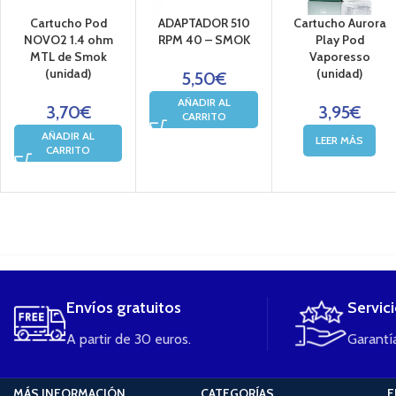
Cartucho Pod
ADAPTADOR 510
Cartucho Aurora
NOVO2 1.4 ohm
RPM 40 – SMOK
Play Pod
MTL de Smok
Vaporesso
(unidad)
(unidad)
5,50
€
AÑADIR AL
3,70
€
3,95
€
CARRITO
AÑADIR AL
LEER MÁS
CARRITO
....
Envíos gratuitos
Servic
A partir de 30 euros.
Garantía
MÁS INFORMACIÓN
CATEGORÍAS
E