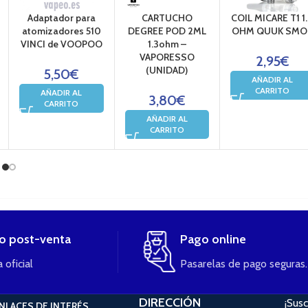
Adaptador para
CARTUCHO
COIL MICARE T1 1
atomizadores 510
DEGREE POD 2ML
OHM QUUK SMO
VINCI de VOOPOO
1.3ohm –
VAPORESSO
2,95
€
(UNIDAD)
5,50
€
AÑADIR AL
CARRITO
AÑADIR AL
3,80
€
CARRITO
AÑADIR AL
CARRITO
io post-venta
Pago online
 oficial
Pasarelas de pago seguras.
DIRECCIÓN
¡Susc
NLACES DE INTERÉS