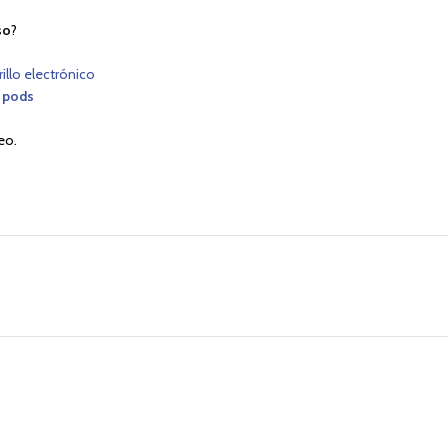
so
?
rillo electrónico
 pods
eo.