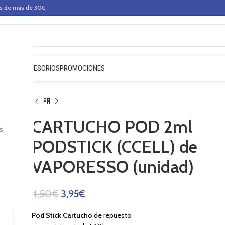
os de mas de 30€
QUIDOS
ACCESORIOS
PROMOCIONES
CARTUCHO POD 2ml
s
PODSTICK (CCELL) de
VAPORESSO (unidad)
4,50
€
3,95
€
Pod Stick Cartucho
de repuesto