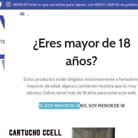
VAPIN.ES
Todo lo que necesitas para vapear con ENVÍO GRATIS en pedid
¿Eres mayor de 18
ITS VAPEO
PODS
MODS
CLAROMIZADORES
BASES Y AROMAS (ALQUIMIA)
E-LÍ
años?
-12%
Estos productos están dirigidos exclusivamente a fumadore
mayores de edad, algunos contienen nicotina que es muy
adictiva. Debes tener más de 18 años para visitar esta web.
SÍ, SOY MAYOR DE 18
NO, SOY MENOR DE 18